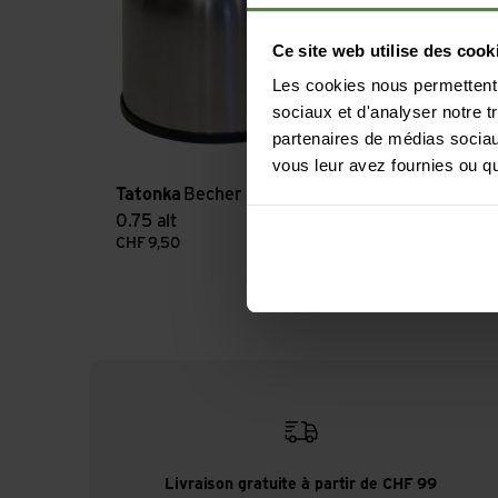
Ce site web utilise des cook
Les cookies nous permettent d
sociaux et d'analyser notre t
partenaires de médias sociaux
vous leur avez fournies ou qu'
Tatonka
Becher Hot Stuff
Tatonka
Beche
0.75 alt
1.0 alt
CHF
9,50
CHF
9,50
Livraison gratuite à partir de CHF 99