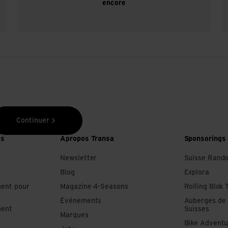
encore
Continuer
es
Apropos Transa
Sponsorings 
Newsletter
Suisse Rand
Blog
Explora
ment pour
Magazine 4-Seasons
Rolling Blok 
Événements
Auberges de
ment
Suisses
Marques
Bike Adventu