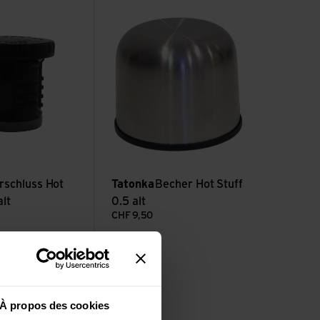
s Hot Stuff 0.75 alt
Voir Becher Hot Stuff 0.5 alt
rschluss Hot
Tatonka
Becher Hot Stuff
alt
0.5 alt
CHF
9,50
À propos des cookies