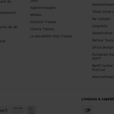
Jobs
ment de
Hoehenfiebe
Apprentissages
Think Climb 
uipements
Médias
My Camper
Histoire Transa
Linguista
ures de ski
Charte Transa
Globetrotter
La durabilité chez Transa
Nature Tours
lisé
africa design
European Out
EOFT
Banff Center
Festival
Internationa
Livraison & expédi