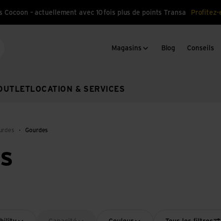
s Cocoon – actuellement avec 10 fois plus de points Transa
Profitez-
Magasins
Blog
Conseils
cherche
OUTLET
LOCATION & SERVICES
urdes
Gourdes
es