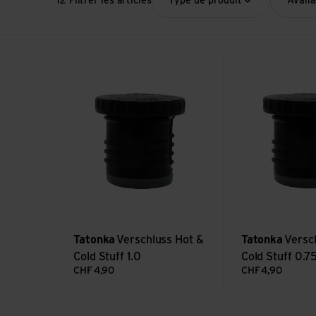
12 Filtrer les articles
Type de produit
Availa
Voir Verschluss Hot & Cold Stuff 1.0
Voir Verschluss H
Tatonka
Verschluss Hot &
Tatonka
Versc
Cold Stuff 1.0
Cold Stuff 0.7
CHF
4,90
CHF
4,90