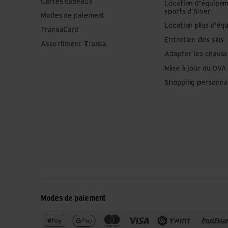
Cartes cadeaux
Location d’équipe
sports d’hiver
Modes de paiement
Location plus d'éq
TransaCard
Entretien des skis
Assortiment Transa
Adapter les chauss
Mise à jour du DVA
Shopping personna
Modes de paiement