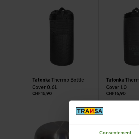
Voir Thermo Bottle Cover 0.6L
Voir Thermo Bottl
Tatonka
Thermo Bottle
Tatonka
Therm
Cover 0.6L
Cover 1.0
CHF
15,90
CHF
16,90
Voir Becher Hot Stuff 0.75 alt
Voir Becher Hot St
Consentement