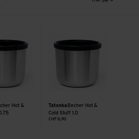
Trier par
t & Cold Stuff 0.75
Voir Becher Hot & Cold Stuff 1.0
cher Hot &
Tatonka
Becher Hot &
0.75
Cold Stuff 1.0
CHF
6,90