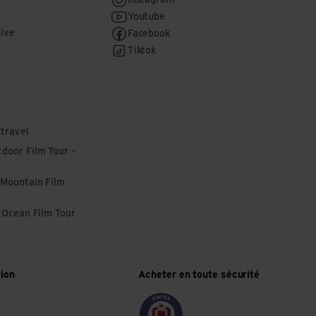
r
Youtube
Live
Facebook
Tiktok
 travel
door Film Tour –
 Mountain Film
l Ocean Film Tour
tion
Acheter en toute sécurité