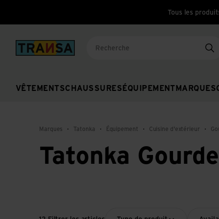
Tous les produit
Back to home
Re
VÊTEMENTS
CHAUSSURES
ÉQUIPEMENT
MARQUES
Marques
Tatonka
Équipement
Cuisine d'extérieur
Go
Tatonka Gourd