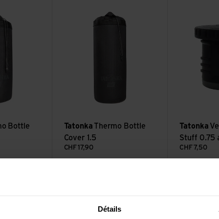
e Cover 1.0
Voir Thermo Bottle Cover 1.5
Voir Verschlus
o Bottle
Tatonka
Thermo Bottle
Tatonka
Ve
Cover 1.5
Stuff 0.75 
CHF
17,90
CHF
7,50
uff 1.0 alt
Détails