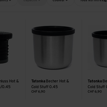
bility
Capacité
Couleur
Tous les filtres
ot & Cold Stuff 0.75/0.45
Voir Becher Hot & Cold Stuff 0.45
Voir Becher Ho
hluss Hot &
Tatonka
Becher Hot &
Tatonka
Be
5/0.45
Cold Stuff 0.45
Cold Stuff 
CHF
6,90
CHF
6,90