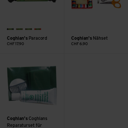
schwarz
beige
oliv
orange
Coghlan's
Paracord
Coghlan's
Nähset
CHF
17.90
CHF
6.90
Coghlans Reparaturset für Gummi/Vinyl ansehen
Coghlan's
Coghlans
Reparaturset für