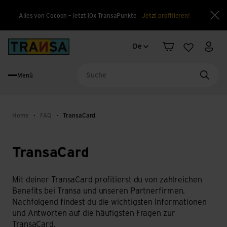
Alles von Cocoon – jetzt 10x TransaPunkte
Jetzt profitieren!
Sch
Sprachwechsel
Back to home
De
Warenkorb
Merkliste
Mein
Menü
Suche
Home
FAQ
TransaCard
TransaCard
Mit deiner TransaCard profitierst du von zahlreichen
Benefits bei Transa und unseren Partnerfirmen.
Nachfolgend findest du die wichtigsten Informationen
und Antworten auf die häufigsten Fragen zur
TransaCard.