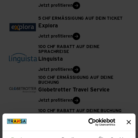
Jetzt profitieren
5 CHF ERMÄSSIGUNG AUF DEIN TICKET
Explora
Jetzt profitieren
100 CHF RABATT AUF DEINE
SPRACHREISE
Linguista
Jetzt profitieren
100 CHF ERMÄSSIGUNG AUF DEINE
BUCHUNG
Globetrotter Travel Service
Jetzt profitieren
100 CHF RABATT AUF DEINE BUCHUNG
Nature Tours
Jetzt profitieren