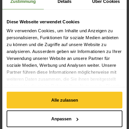
Zustimmung
Details
Über Cookies
100 CHF RABATT AUF DEINE AFRIKAREISE
africa design travel
Jetzt profitieren
Diese Webseite verwendet Cookies
15% ERMÄSSIGUNG AUF DEIN TICKET
Wir verwenden Cookies, um Inhalte und Anzeigen zu
European Outdoor Film Tour
personalisieren, Funktionen für soziale Medien anbieten
(EOFT)
zu können und die Zugriffe auf unsere Website zu
analysieren. Ausserdem geben wir Informationen zu Ihrer
Jetzt profitieren
Verwendung unserer Website an unsere Partner für
15% ERMÄSSIGUNG AUF DEIN TICKET
soziale Medien, Werbung und Analysen weiter. Unsere
Banff Center Mountain Film
Partner führen diese Informationen möglicherweise mit
Festival
weiteren Daten zusammen, die Sie ihnen bereitgestellt
Jetzt profitieren
haben oder die sie im Rahmen Ihrer Nutzung der Dienste
15% ERMÄSSIGUNG AUF DEIN TICKET
gesammelt haben.
International Ocean Film Tour
Alle zulassen
Jetzt profitieren
Anpassen