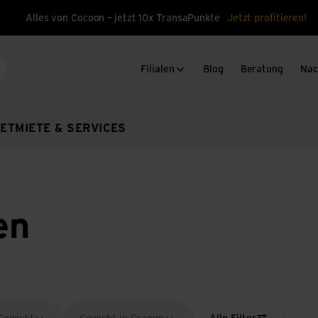
Alles von Cocoon – jetzt 10x TransaPunkte
Jetzt profitieren!
Filialen
Blog
Beratung
Nac
che
ET
MIETE & SERVICES
en