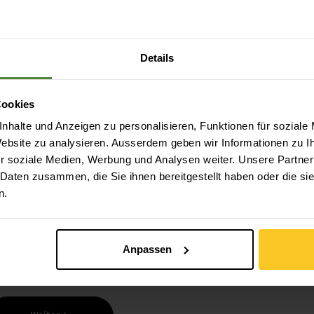
Details
Cookies
nhalte und Anzeigen zu personalisieren, Funktionen für soziale
 Website zu analysieren. Ausserdem geben wir Informationen zu 
Sicheres Bezahlen mit Twint, Kreditkarte und
mehr.
r soziale Medien, Werbung und Analysen weiter. Unsere Partner
 Daten zusammen, die Sie ihnen bereitgestellt haben oder die s
n.
Anpassen