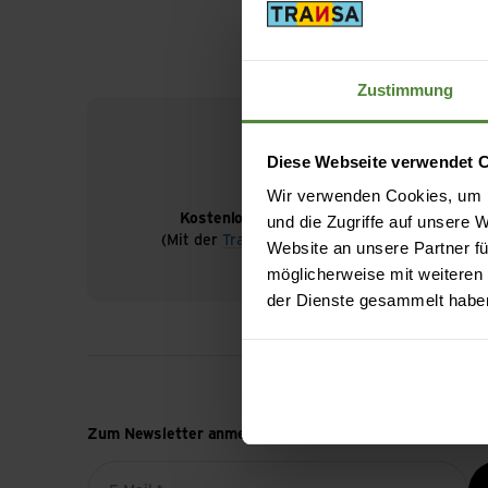
Zustimmung
Diese Webseite verwendet 
Wir verwenden Cookies, um I
Kostenloser Versand ab CHF 99
und die Zugriffe auf unsere
(Mit der
TransaCard
immer kostenlos)
Website an unsere Partner fü
möglicherweise mit weiteren
der Dienste gesammelt habe
Zum Newsletter anmelden