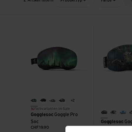
2 Artikel filtern
Produkttyp
Farbe
Goggle Pro Soc ansehen
Gogglesoc anseh
+2
Aurora
Black
Panda
Pow
Farbvarianten im Sale
Gogglesoc
Goggle Pro
floating
fly away
fros
Soc
Gogglesoc
Gog
CHF
19.90
CHF
19.90