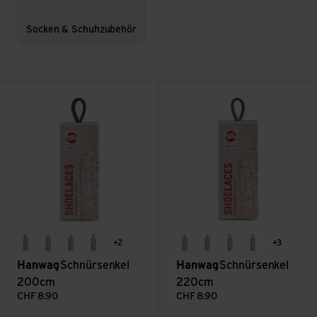
Socken & Schuhzubehör
Schnürsenkel 200cm ansehen
Schnürsenkel 220cm ansehen
+2
+3
erde
asche
grau/schwarz
rot
asche
grau/schwarz
erde
rot
Hanwag
Schnürsenkel
Hanwag
Schnürsenkel
200cm
220cm
CHF
8.90
CHF
8.90