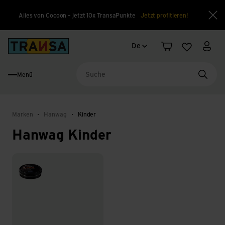
Alles von Cocoon – jetzt 10x TransaPunkte
Jetzt profitieren!
Sch
Sprachwechsel
Back to home
De
Warenkorb
Merkliste
Mein
Menü
Suche
Marken
Hanwag
Kinder
Hanwag Kinder
Socken & Schuhzubehör