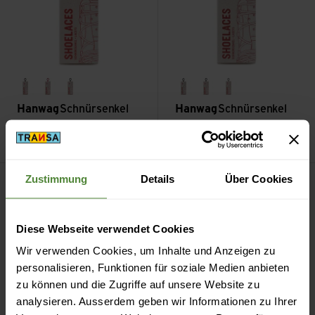
erde
rot
schwarz
brown
schwarz
grau/asche
Hanwag
Schnürsenkel
Hanwag
Schnürsenkel
160cm
110cm
CHF
7.90
CHF
6.90
Schnürsenkel 120cm ansehen
Zustimmung
Details
Über Cookies
Diese Webseite verwendet Cookies
Wir verwenden Cookies, um Inhalte und Anzeigen zu
personalisieren, Funktionen für soziale Medien anbieten
zu können und die Zugriffe auf unsere Website zu
analysieren. Ausserdem geben wir Informationen zu Ihrer