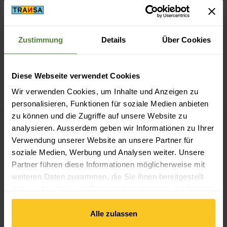
Zustimmung
Details
Über Cookies
Diese Webseite verwendet Cookies
Lowa
Firo GTX HI JR
Lowa
Bianca GTX HI JR
Wir verwenden Cookies, um Inhalte und Anzeigen zu
CHF
139.90
CHF
149.90
personalisieren, Funktionen für soziale Medien anbieten
zu können und die Zugriffe auf unsere Website zu
Filter
analysieren. Ausserdem geben wir Informationen zu Ihrer
Verwendung unserer Website an unsere Partner für
soziale Medien, Werbung und Analysen weiter. Unsere
Partner führen diese Informationen möglicherweise mit
weiteren Daten zusammen, die Sie ihnen bereitgestellt
haben oder die sie im Rahmen Ihrer Nutzung der Dienste
gesammelt haben.
Kostenloser Versand ab CHF 99
Alle zulassen
(Mit der
TransaCard
immer kostenlos)