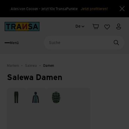
Alles von Cocoon – jetzt 10x TransaPunkte
Jetzt profitieren!
Sch
Sprachwechsel
Back to home
De
Warenkorb
Merkliste
Mein
Menü
Suche
Marken
Salewa
Damen
Salewa Damen
Hosen
Jacken
Oberteile & Kleider