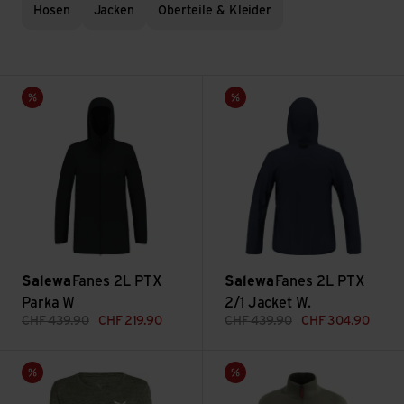
Hosen
Jacken
Oberteile & Kleider
Fanes 2L PTX Parka W ansehen
Fanes 2L PTX 2/1 Jacket W. a
Sale
Sale
Salewa
Fanes 2L PTX
Salewa
Fanes 2L PTX
Parka W
2/1 Jacket W.
CHF
439.90
CHF
219.90
CHF
439.90
CHF
304.90
Puez Melange Dry W L/S Tee ansehen
Puez Cammino PL Jacket W a
Sale
Sale