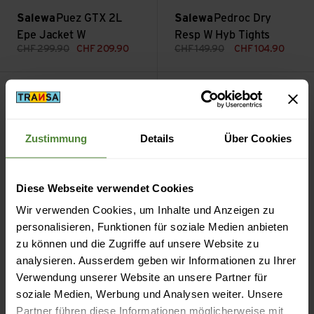
Salewa
Puez GTX 2L
Salewa
Pedroc Dry
Epe Jacket W
Resp W Hyb Tights
CHF
299.90
CHF
209.90
CHF
149.90
CHF
104.90
Agner PL W HD Jacket ansehen
Puez Melange Dry W S/S Tee 
Sale
Zustimmung
Details
Über Cookies
Diese Webseite verwendet Cookies
Wir verwenden Cookies, um Inhalte und Anzeigen zu
personalisieren, Funktionen für soziale Medien anbieten
faded green melange
etruscan red melang
zu können und die Zugriffe auf unsere Website zu
Farbvarianten im Sale
analysieren. Ausserdem geben wir Informationen zu Ihrer
Salewa
Agner PL W HD
Salewa
Puez Melange
Verwendung unserer Website an unsere Partner für
Jacket
Dry W S/S Tee
soziale Medien, Werbung und Analysen weiter. Unsere
CHF
169.90
CHF
118.90
CHF
39.90
Partner führen diese Informationen möglicherweise mit