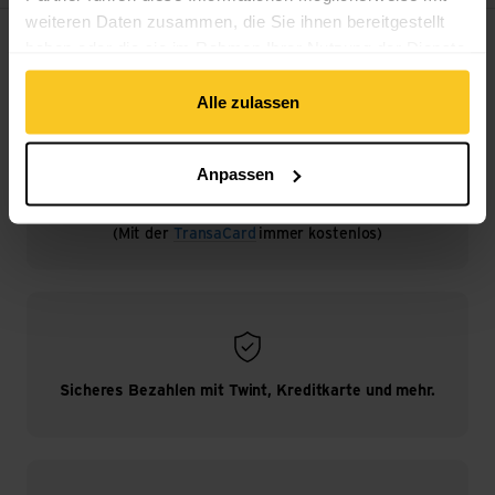
weiteren Daten zusammen, die Sie ihnen bereitgestellt
Filter
haben oder die sie im Rahmen Ihrer Nutzung der Dienste
gesammelt haben.
Alle zulassen
Anpassen
Kostenloser Versand ab CHF 99
(Mit der
TransaCard
immer kostenlos)
Sicheres Bezahlen mit Twint, Kreditkarte und mehr.