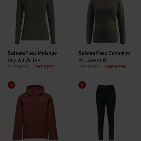
Salewa
Puez Melange
Salewa
Puez Cammino
Dry W L/S Tee
PL Jacket W
CHF
54.90
CHF
37.90
CHF
99.90
CHF
69.90
Puez GTX 2L Epe Jacket W ansehen
Pedroc Dry Resp W Hyb Tights
Sale
Sale