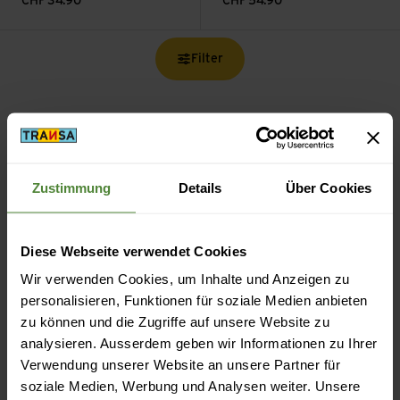
CHF
34.90
CHF
54.90
Filter
Zustimmung
Details
Über Cookies
Kostenloser Versand ab CHF 99
(Mit der
TransaCard
immer kostenlos)
Diese Webseite verwendet Cookies
Wir verwenden Cookies, um Inhalte und Anzeigen zu
personalisieren, Funktionen für soziale Medien anbieten
zu können und die Zugriffe auf unsere Website zu
Sicheres Bezahlen mit Twint, Kreditkarte und mehr.
analysieren. Ausserdem geben wir Informationen zu Ihrer
Verwendung unserer Website an unsere Partner für
soziale Medien, Werbung und Analysen weiter. Unsere