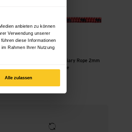
 Medien anbieten zu können
Ihrer Verwendung unserer
 führen diese Informationen
ie im Rahmen Ihrer Nutzung
eepschnur
Fixe
Auxiliary Rope 2mm
Meterware
CHF
0.55
CHF
0.60
Alle zulassen