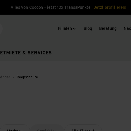
Alles von Cocoon – jetzt 10x TransaPunkte
Jetzt profitieren!
Filialen
Blog
Beratung
Nac
che
ET
MIETE & SERVICES
rbänder
Reepschnüre