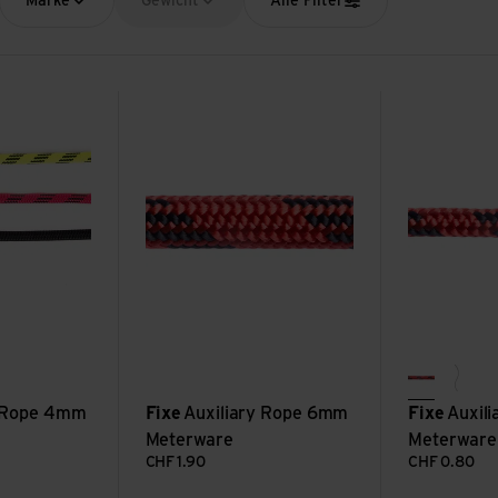
Marke
Gewicht
Alle Filter
4mm Meterware ansehen
Auxiliary Rope 6mm Meterware ansehen
Auxiliary Ro
red/black
black
y Rope 4mm
Fixe
Auxiliary Rope 6mm
Fixe
Auxil
Meterware
Meterware
CHF
1.90
CHF
0.80