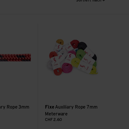
Sortiert nach
pe 3mm Meterware ansehen
Auxiliary Rope 7mm Meterware ansehen
iary Rope 3mm
Fixe
Auxiliary Rope 7mm
Meterware
CHF
2.60