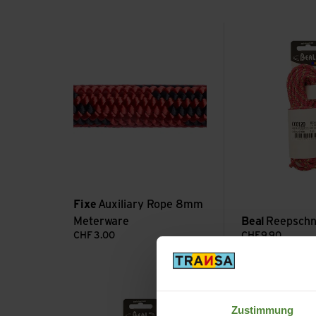
Auxiliary Rope 8mm Meterware ansehen
Reepschnur 7MM 
Fixe
Auxiliary Rope 8mm
Meterware
Beal
Reepsch
CHF
3.00
CHF
9.90
Reepschnur 5MM ansehen
Reepschnur 3MM 
Zustimmung