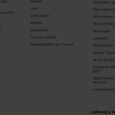
tung
Marken
Schweizer J
Jobs
Bike Adventu
g mieten
Lehrstellen
Höhenfieber
Medien
Think Climb 
n
Geschichte
MyCamper
Transa Leitbild
Linguista
Nachhaltigkeit bei Transa
Globetrotter
Nature Tours
africa design
European Out
EOFT
Banff Center
Festival
Internationa
Lieferung & V