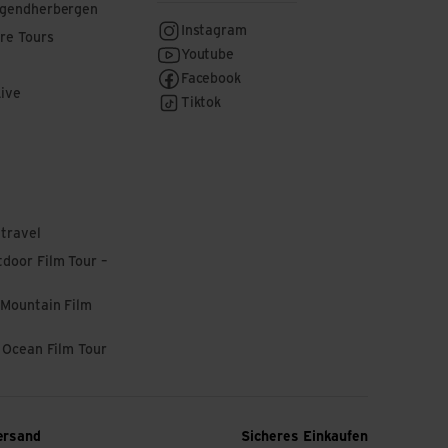
ugendherbergen
Instagram
re Tours
Youtube
Facebook
Live
Tiktok
 travel
door Film Tour –
 Mountain Film
l Ocean Film Tour
ersand
Sicheres Einkaufen