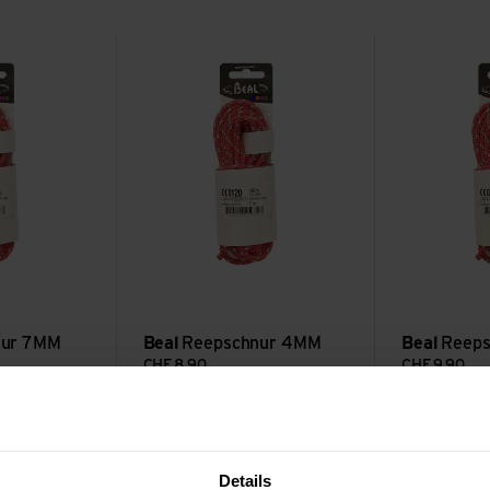
ansehen
Reepschnur 4MM ansehen
Reepschnur 6
nur 7MM
Beal
Reepschnur 4MM
Beal
Reep
CHF
8.90
CHF
9.90
ansehen
Reepschnur 2MM ansehen
Reepschnur 
Sale
Details