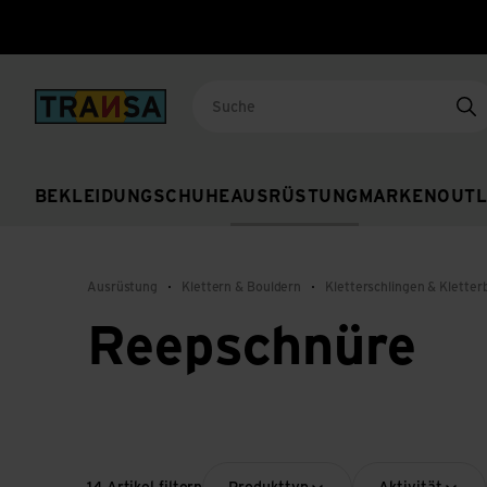
Back to home
Su
BEKLEIDUNG
SCHUHE
AUSRÜSTUNG
MARKEN
OUTL
Ausrüstung
Klettern & Bouldern
Kletterschlingen & Klette
Reepschnüre