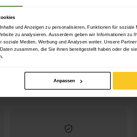
Cookies
nhalte und Anzeigen zu personalisieren, Funktionen für soziale
 Website zu analysieren. Ausserdem geben wir Informationen zu 
r soziale Medien, Werbung und Analysen weiter. Unsere Partner
 Daten zusammen, die Sie ihnen bereitgestellt haben oder die s
n.
Skylotec
R
nur 3MM
Beal
Reepschnur 2MM
3mm
CHF
5.90
CHF
0.80
Anpassen