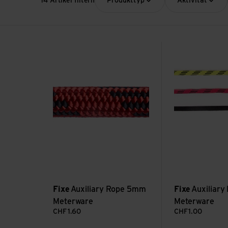
14 Artikel filtern
Produkttyp
Aktivität
Auxiliary Rope 5mm Meterware ansehen
Auxiliary Rope 
Fixe
Auxiliary Rope 5mm
Fixe
Auxiliar
Meterware
Meterware
CHF
1.60
CHF
1.00