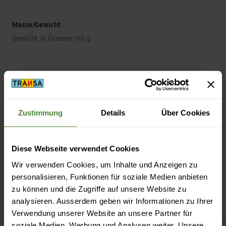
Masse/Gewicht
Gewicht in Gramm: 110 g
Beschreibung
Zustimmung
Details
Über Cookies
Spezifikation
Diese Webseite verwendet Cookies
Wir verwenden Cookies, um Inhalte und Anzeigen zu
personalisieren, Funktionen für soziale Medien anbieten
zu können und die Zugriffe auf unsere Website zu
Das könnte dich auch interessieren
analysieren. Ausserdem geben wir Informationen zu Ihrer
Verwendung unserer Website an unsere Partner für
Men`s Insect Shield Travel Pyjama ansehen
CoolNet 
soziale Medien, Werbung und Analysen weiter. Unsere