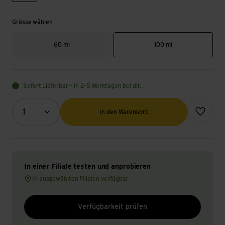
Grösse wählen
60 ml
100 ml
Sofort Lieferbar – in 2-5 Werktagen bei dir.
Menge (Optional)
Zur Wunsch
1
In den Warenkorb
In einer Filiale testen und anprobieren
In ausgewählten Filialen verfügbar
Verfügbarkeit prüfen