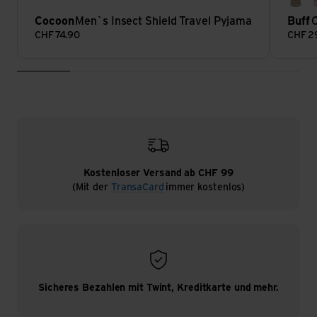
esm
Cocoon
Men`s Insect Shield Travel Pyjama
Buff
C
CHF
74.90
CHF
2
Kostenloser Versand ab CHF 99
(Mit der
TransaCard
immer kostenlos)
Sicheres Bezahlen mit Twint, Kreditkarte und mehr.