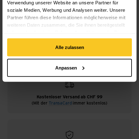
Verwendung unserer Website an unsere Partner für
soziale Medien, Werbung und Analysen weiter. Unsere
Beschreibung
Partner führen diese Informationen möglicherweise mit
weiteren Daten zusammen, die Sie ihnen bereitgestellt
haben oder die sie im Rahmen Ihrer Nutzung der Dienste
Spezifikation
gesammelt haben.
Alle zulassen
Anpassen
Kostenloser Versand ab CHF 99
(Mit der
TransaCard
immer kostenlos)