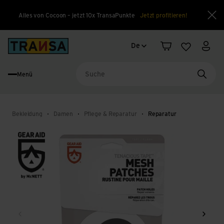
Alles von Cocoon – jetzt 10x TransaPunkte
Jetzt profitieren!
Sch
Sprachwechsel
Back to home
De
Warenkorb
Merkliste
Mein
Menü
Suche
Bekleidung
Damen
Pflege & Reparatur
Reparatur
Zurück
Weite