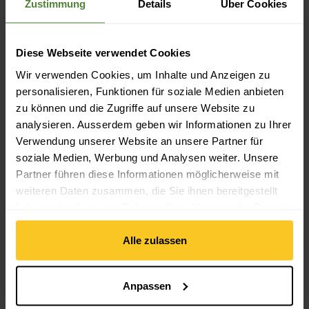
Zustimmung
Details
Über Cookies
Wichtigste Eigenschaft
Diese Webseite verwendet Cookies
Merkmale: Kapuze | reflektierend
Wir verwenden Cookies, um Inhalte und Anzeigen zu
personalisieren, Funktionen für soziale Medien anbieten
Materialeigenschaft
zu können und die Zugriffe auf unsere Website zu
Materialeigenschaft: wasserabweisend | atmungsaktiv |
analysieren. Ausserdem geben wir Informationen zu Ihrer
feuchtigkeitsregulierend | schnell trocknend | leicht |
Verwendung unserer Website an unsere Partner für
formstabil | langlebig
soziale Medien, Werbung und Analysen weiter. Unsere
Partner führen diese Informationen möglicherweise mit
weiteren Daten zusammen, die Sie ihnen bereitgestellt
Material
haben oder die sie im Rahmen Ihrer Nutzung der Dienste
Material Zusammensetzung: 100% Polyester
gesammelt haben.
Material mit tierischem Ursprung: Kein tierisches Material
Alle zulassen
Anpassen
Beschreibung