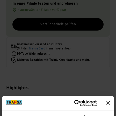
In einer Filiale testen und anprobieren
In ausgewählten Filialen verfügbar
Verfügbarkeit prüfen
Kostenloser Versand ab CHF 99
(Mit der
TransaCard
immer kostenlos)
14-Tage Widerrufsrecht
Sicheres Bezahlen mit Twint, Kreditkarte und mehr.
Highlights
Aktivität
Velo | Reisen | Kinder