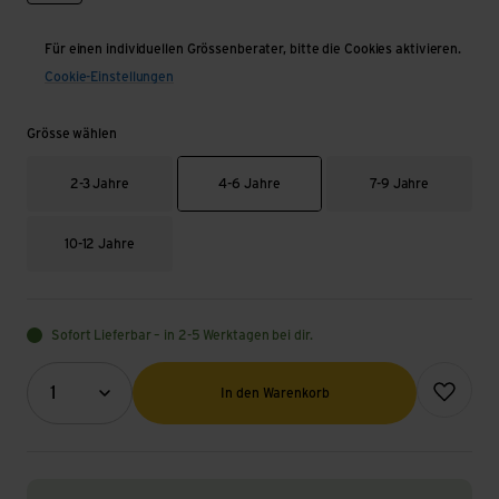
Für einen individuellen Grössenberater, bitte die Cookies aktivieren.
Cookie-Einstellungen
Grösse wählen
2-3 Jahre
4-6 Jahre
7-9 Jahre
10-12 Jahre
Sofort Lieferbar – in 2-5 Werktagen bei dir.
Menge (Optional)
Zur Wunsch
1
In den Warenkorb