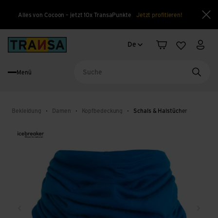
Alles von Cocoon – jetzt 10x TransaPunkte
Jetzt profitieren!
Sch
Sprachwechsel
Back to home
De
Warenkorb
Merkliste
Mein
Menü
Suche
Bekleidung
Damen
Kopfbedeckung
Schals & Halstücher
Zurück
Weite