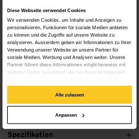
| geruchshemmend | schnell trocknend |
temperaturregulierend | UV-Schutz | antibakteriell
Diese Webseite verwendet Cookies
Wir verwenden Cookies, um Inhalte und Anzeigen zu
personalisieren, Funktionen für soziale Medien anbieten
Material
zu können und die Zugriffe auf unsere Website zu
Material Zusammensetzung: 100% Wolle (Merino)
analysieren. Ausserdem geben wir Informationen zu Ihrer
Material mit tierischem Ursprung: Wolle
Verwendung unserer Website an unsere Partner für
soziale Medien, Werbung und Analysen weiter. Unsere
Partner führen diese Informationen möglicherweise mit
Masse/Gewicht
weiteren Daten zusammen, die Sie ihnen bereitgestellt
Gewicht in Gramm: 81 g
haben oder die sie im Rahmen Ihrer Nutzung der Dienste
gesammelt haben.
Alle zulassen
Beschreibung
Anpassen
Spezifikation