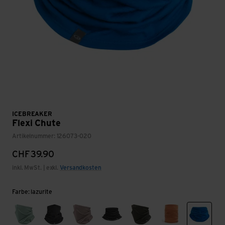
ICEBREAKER
Flexi Chute
Artikelnummer: 126073-020
CHF
39.90
inkl. MwSt. | exkl.
Versandkosten
Farbe: lazurite
mint
jet hthr
pink quartz
black
dk loden
dusty clay
lazurit