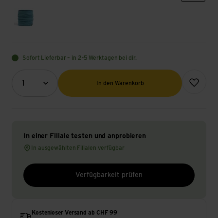
topaz/undyed/s
Sofort Lieferbar – in 2-5 Werktagen bei dir.
Menge (Optional)
Zur Wunsch
1
In den Warenkorb
In einer Filiale testen und anprobieren
In ausgewählten Filialen verfügbar
Verfügbarkeit prüfen
Kostenloser Versand ab CHF 99