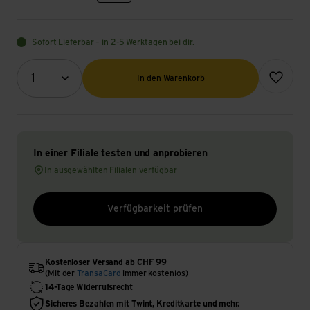
Sofort Lieferbar – in 2-5 Werktagen bei dir.
Menge (Optional)
Zur Wunsch
1
In den Warenkorb
In einer Filiale testen und anprobieren
In ausgewählten Filialen verfügbar
Verfügbarkeit prüfen
Kostenloser Versand ab CHF 99
(Mit der
TransaCard
immer kostenlos)
14-Tage Widerrufsrecht
Sicheres Bezahlen mit Twint, Kreditkarte und mehr.