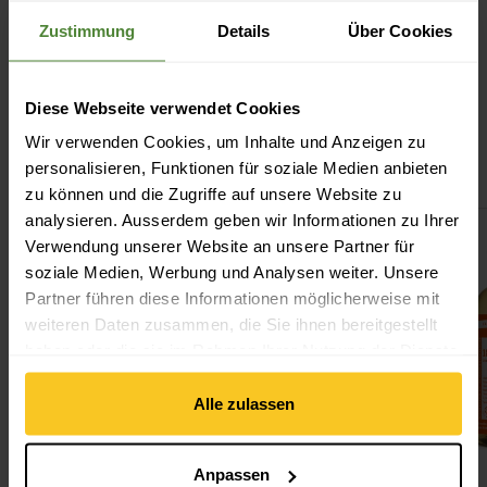
Zustimmung
Details
Über Cookies
Spezifikation
Diese Webseite verwendet Cookies
Wir verwenden Cookies, um Inhalte und Anzeigen zu
Das könnte dich auch interessieren
personalisieren, Funktionen für soziale Medien anbieten
zu können und die Zugriffe auf unsere Website zu
analysieren. Ausserdem geben wir Informationen zu Ihrer
Geschirr Trockentuch ansehen
Flüssigseife an
Verwendung unserer Website an unsere Partner für
soziale Medien, Werbung und Analysen weiter. Unsere
Partner führen diese Informationen möglicherweise mit
weiteren Daten zusammen, die Sie ihnen bereitgestellt
haben oder die sie im Rahmen Ihrer Nutzung der Dienste
gesammelt haben.
Alle zulassen
Anpassen