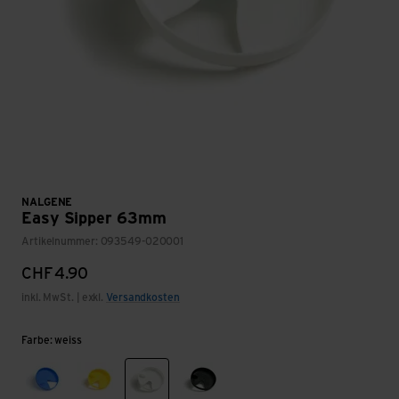
NALGENE
Easy Sipper 63mm
Artikelnummer: 093549-020001
CHF
4.90
inkl. MwSt. | exkl.
Versandkosten
Farbe: weiss
blau
gelb
weiss
schwarz