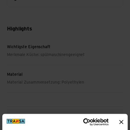
Highlights
Wichtigste Eigenschaft
Merkmale Küche: spülmaschinengeeignet
Material
Material Zusammensetzung: Polyethylen
Beschreibung