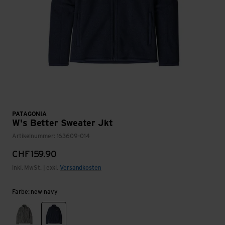
PATAGONIA
W's Better Sweater Jkt
Artikelnummer: 163609-014
CHF
159.90
inkl. MwSt. | exkl.
Versandkosten
Farbe: new navy
birch white black
new navy