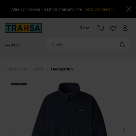
Alles von Cocoon – jetzt 10x TransaPunkte
Jetzt profitieren!
Sch
Sprachwechsel
Back to home
De
Warenkorb
Merkliste
Mein
Menü
Suche
Bekleidung
Jacken
Fleecejacken
Zurück
Weite