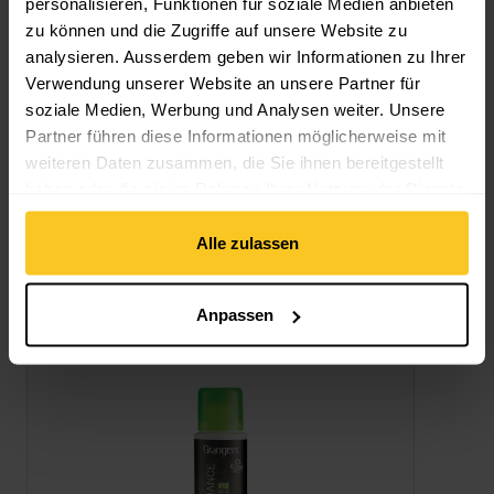
personalisieren, Funktionen für soziale Medien anbieten
zu können und die Zugriffe auf unsere Website zu
analysieren. Ausserdem geben wir Informationen zu Ihrer
Verwendung unserer Website an unsere Partner für
Beschreibung
soziale Medien, Werbung und Analysen weiter. Unsere
Partner führen diese Informationen möglicherweise mit
weiteren Daten zusammen, die Sie ihnen bereitgestellt
Spezifikation
haben oder die sie im Rahmen Ihrer Nutzung der Dienste
gesammelt haben.
Alle zulassen
Das könnte dich auch interessieren
Anpassen
Performance Wash Concentrate ansehen