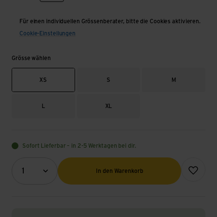
Für einen individuellen Grössenberater, bitte die Cookies aktivieren.
Cookie-Einstellungen
Grösse wählen
XS
S
M
L
XL
Sofort Lieferbar – in 2-5 Werktagen bei dir.
Menge (Optional)
Zur Wunsch
1
In den Warenkorb