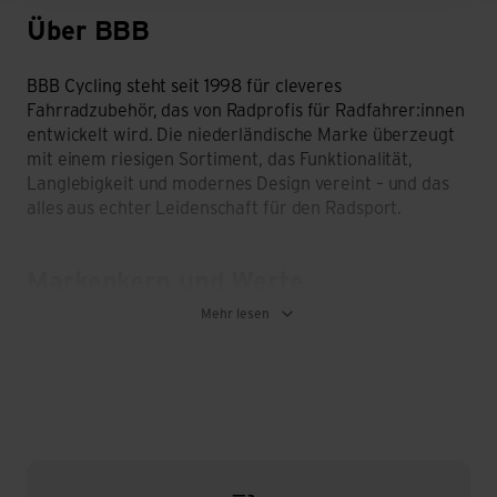
Über BBB
BBB Cycling steht seit 1998 für cleveres
Fahrradzubehör, das von Radprofis für Radfahrer:innen
entwickelt wird. Die niederländische Marke überzeugt
mit einem riesigen Sortiment, das Funktionalität,
Langlebigkeit und modernes Design vereint – und das
alles aus echter Leidenschaft für den Radsport.
Markenkern und Werte
Mehr lesen
Gegründet von den Ex-Profis Chris Koppert und
Frank Moons, bringt BBB jahrzehntelange Erfahrung
und echte Begeisterung in jedes Produkt ein.
Die Marke legt grossen Wert auf Qualität,
Praxistauglichkeit und stetige Innovation – jedes Teil
wird intensiv getestet, bevor es auf den Markt
kommt.