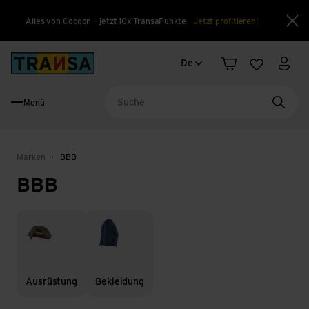
Alles von Cocoon – jetzt 10x TransaPunkte
Jetzt profitieren!
Sch
Sprachwechsel
Back to home
De
Warenkorb
Merkliste
Mein
Menü
Suche
Marken
BBB
BBB
Ausrüstung
Bekleidung
Ausrüstung
Bekleidung