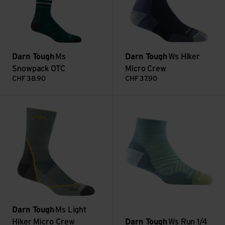
Darn Tough
Ms
Darn Tough
Ws Hiker
Snowpack OTC
Micro Crew
CHF
38.90
CHF
37.90
Ms Light Hiker Micro Crew ansehen
Ws Run 1/4 ansehen
Darn Tough
Ms Light
Hiker Micro Crew
Darn Tough
Ws Run 1/4