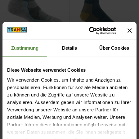
Darn Tough
Ws Light
Darn Tough
Ms Hiker
Zustimmung
Details
Über Cookies
Hiker 1/4
Micro Crew
CHF
30.90
CHF
37.90
Ms Light Hiker 1/4 ansehen
Ws Light Hiker Micro Crew an
Diese Webseite verwendet Cookies
Wir verwenden Cookies, um Inhalte und Anzeigen zu
personalisieren, Funktionen für soziale Medien anbieten
zu können und die Zugriffe auf unsere Website zu
analysieren. Ausserdem geben wir Informationen zu Ihrer
Verwendung unserer Website an unsere Partner für
soziale Medien, Werbung und Analysen weiter. Unsere
Partner führen diese Informationen möglicherweise mit
weiteren Daten zusammen, die Sie ihnen bereitgestellt
Darn Tough
Ms Light
Darn Tough
Ws Light