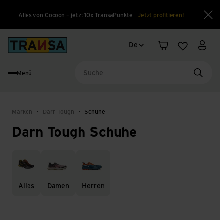
Alles von Cocoon – jetzt 10x TransaPunkte
Jetzt profitieren!
Sch
Sprachwechsel
Back to home
De
Warenkorb
Merkliste
Mein
Menü
Suche
Marken
Darn Tough
Schuhe
Darn Tough Schuhe
Alles
Damen
Herren
Alles
Damen
Herren