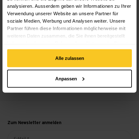
analysieren. Ausserdem geben wir Informationen zu Ihrer
Verwendung unserer Website an unsere Partner für
soziale Medien, Werbung und Analysen weiter. Unsere
Partner führen diese Informationen möglicherweise mit
Sicheres Bezahlen mit Twint, Kreditkarte und mehr.
weiteren Daten zusammen, die Sie ihnen bereitgestellt
haben oder die sie im Rahmen Ihrer Nutzung der Dienste
gesammelt haben.
Alle zulassen
14-Tage Widerrufsrecht
Anpassen
Zum Newsletter anmelden