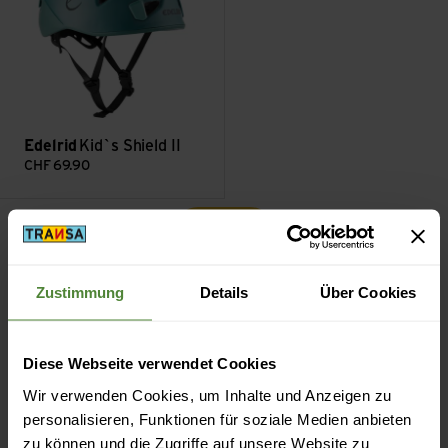
Edelrid
Kid`s Shield II
CHF
69.90
Filter
Zustimmung
Details
Über Cookies
Diese Webseite verwendet Cookies
Kostenloser Versand ab CHF 99
Wir verwenden Cookies, um Inhalte und Anzeigen zu
(Mit der
TransaCard
immer kostenlos)
personalisieren, Funktionen für soziale Medien anbieten
zu können und die Zugriffe auf unsere Website zu