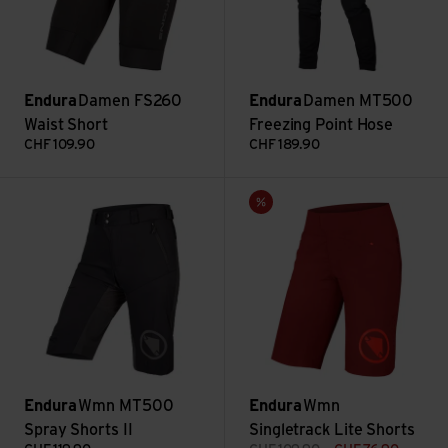
Endura
Damen FS260
Endura
Damen MT500
Waist Short
Freezing Point Hose
CHF
109.90
CHF
189.90
Wmn MT500 Spray Shorts II ansehen
Wmn Singletrack Lite Shorts 
Sale
Endura
Wmn MT500
Endura
Wmn
Spray Shorts II
Singletrack Lite Shorts