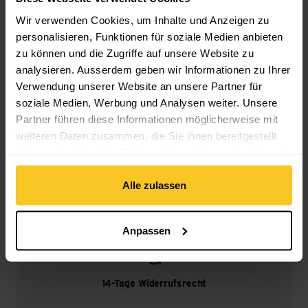
Wir verwenden Cookies, um Inhalte und Anzeigen zu
personalisieren, Funktionen für soziale Medien anbieten
zu können und die Zugriffe auf unsere Website zu
Kostenloser Versand ab CHF 99
analysieren. Ausserdem geben wir Informationen zu Ihrer
(Mit der
TransaCard
immer kostenlos)
Verwendung unserer Website an unsere Partner für
soziale Medien, Werbung und Analysen weiter. Unsere
Partner führen diese Informationen möglicherweise mit
weiteren Daten zusammen, die Sie ihnen bereitgestellt
haben oder die sie im Rahmen Ihrer Nutzung der Dienste
gesammelt haben.
Sicheres Bezahlen mit Twint, Kreditkarte und mehr.
Alle zulassen
Anpassen
14-Tage Widerrufsrecht