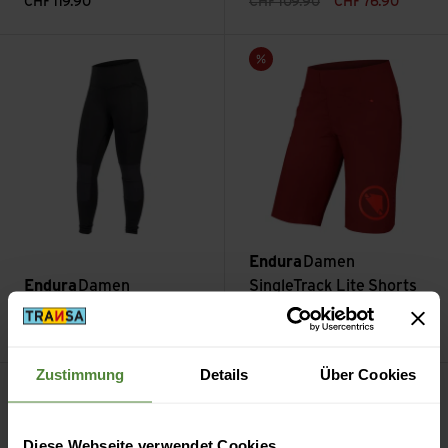
CHF
119.90
CHF
109.90
CHF
76.90
Damen SingleTrack Legging ansehen
Damen SingleTrack Lite Shorts
Sale
Endura
Damen
Endura
Damen
SingleTrack Lite Shorts
SingleTrack Legging
(Short Fit)
CHF
79.90
CHF
109.90
CHF
54.90
Zustimmung
Details
Über Cookies
Filter
Diese Webseite verwendet Cookies