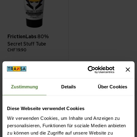
FrictionLabs
80%
Secret Stuff Tube
CHF
19.90
Filter
Zustimmung
Details
Über Cookies
Über FrictionLabs
Diese Webseite verwendet Cookies
Wir verwenden Cookies, um Inhalte und Anzeigen zu
Kevin Brown, Gründer der Marke FrictionLabs, stand
personalisieren, Funktionen für soziale Medien anbieten
vor einem Problem: Sein Chalk war ausverkauft! Er
zu können und die Zugriffe auf unsere Website zu
kaufte ein anderes, das fühlte sich jedoch schmierig