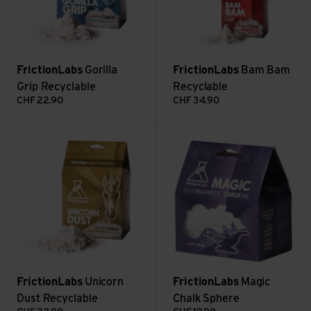
FrictionLabs
Gorilla
FrictionLabs
Bam Bam
Grip Recyclable
Recyclable
CHF
22.90
CHF
34.90
Unicorn Dust Recyclable ansehen
Magic Chalk Sphere ansehen
FrictionLabs
Unicorn
FrictionLabs
Magic
Dust Recyclable
Chalk Sphere