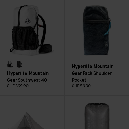
Southwest 40 ansehen
Pack Shoulder Pocket ansehen
Hyperlite Mountain
white
black
Hyperlite Mountain
Gear
Pack Shoulder
Gear
Southwest 40
Pocket
CHF
399.90
CHF
59.90
Mid 1 ansehen
Roll-top Stuff Sack ansehen