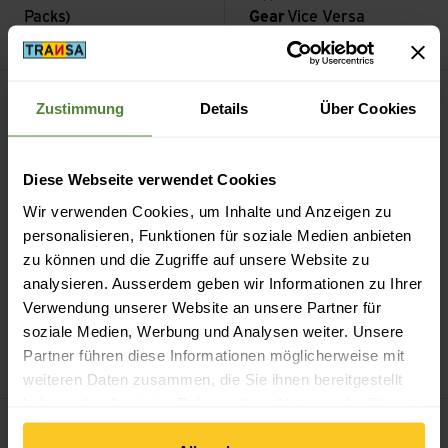
Packs)
Gear
Vice Versa
CHF
74.90
CHF
69.90
Pod (for 40L/55L Packs) ansehen
Unbound 2 ansehen
Zustimmung
Details
Über Cookies
Diese Webseite verwendet Cookies
Wir verwenden Cookies, um Inhalte und Anzeigen zu
personalisieren, Funktionen für soziale Medien anbieten
zu können und die Zugriffe auf unsere Website zu
analysieren. Ausserdem geben wir Informationen zu Ihrer
Hyperlite Mountain
Verwendung unserer Website an unsere Partner für
Gear
Pod (for 40L/55L
Hyperlite Mountain
soziale Medien, Werbung und Analysen weiter. Unsere
Packs)
Gear
Unbound 2
Partner führen diese Informationen möglicherweise mit
CHF
59.90
CHF
799.90
weiteren Daten zusammen, die Sie ihnen bereitgestellt
haben oder die sie im Rahmen Ihrer Nutzung der Dienste
REpack ansehen
Water Bottle Pocket ansehen
gesammelt haben.