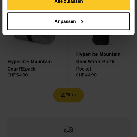
Alle zulassen
Anpassen
Hyperlite Mountain
Hyperlite Mountain
Gear
Water Bottle
Gear
REpack
Pocket
CHF
54.90
CHF
44.90
Filter