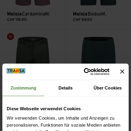
Maloja
CardaminaM.
Maloja
BadusM.
CHF
119.90
CHF
99.90
CardaminaM. ansehen
BarlaminaM. ansehen
Sale
Zustimmung
Details
Über Cookies
Maloja
CardaminaM.
Maloja
BarlaminaM.
CHF
129.90
CHF
90.90
CHF
179.90
Diese Webseite verwendet Cookies
ArayaM. ansehen
Wir verwenden Cookies, um Inhalte und Anzeigen zu
Sale
personalisieren, Funktionen für soziale Medien anbieten