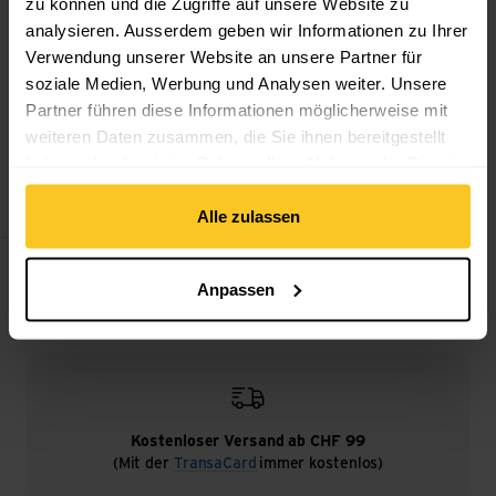
zu können und die Zugriffe auf unsere Website zu
analysieren. Ausserdem geben wir Informationen zu Ihrer
Verwendung unserer Website an unsere Partner für
soziale Medien, Werbung und Analysen weiter. Unsere
Partner führen diese Informationen möglicherweise mit
weiteren Daten zusammen, die Sie ihnen bereitgestellt
haben oder die sie im Rahmen Ihrer Nutzung der Dienste
Maloja
ArayaM.
gesammelt haben.
CHF
179.90
CHF
53.90
Alle zulassen
Filter
Anpassen
Kostenloser Versand ab CHF 99
(Mit der
TransaCard
immer kostenlos)