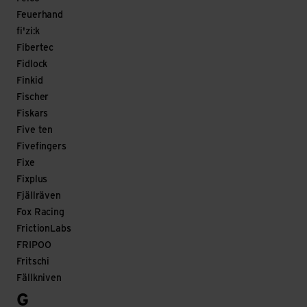
Feuerhand
fi'zi:k
Fibertec
Fidlock
Finkid
Fischer
Fiskars
Five ten
Fivefingers
Fixe
Fixplus
Fjällräven
Fox Racing
FrictionLabs
FRIPOO
Fritschi
Fällkniven
G