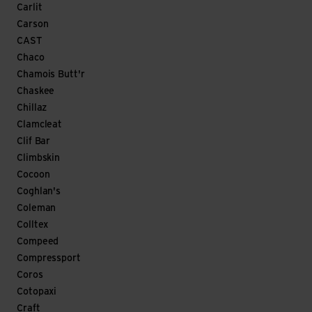
Carlit
Carson
CAST
Chaco
Chamois Butt'r
Chaskee
Chillaz
Clamcleat
Clif Bar
Climbskin
Cocoon
Coghlan's
Coleman
Colltex
Compeed
Compressport
Coros
Cotopaxi
Craft