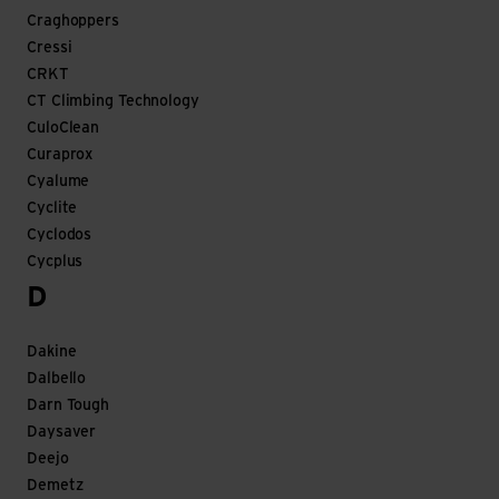
Craghoppers
Cressi
CRKT
CT Climbing Technology
CuloClean
Curaprox
Cyalume
Cyclite
Cyclodos
Cycplus
D
Dakine
Dalbello
Darn Tough
Daysaver
Deejo
Demetz