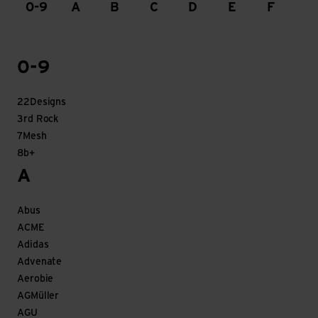
0-9
A
B
C
D
E
F
G
0-9
22Designs
3rd Rock
7Mesh
8b+
A
Abus
ACME
Adidas
Advenate
Aerobie
AGMüller
AGU