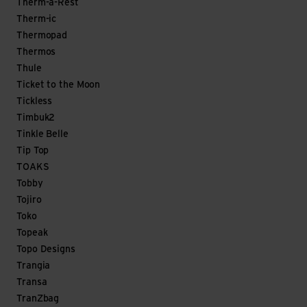
Therm-a-Rest
Therm-ic
Thermopad
Thermos
Thule
Ticket to the Moon
Tickless
Timbuk2
Tinkle Belle
Tip Top
TOAKS
Tobby
Tojiro
Toko
Topeak
Topo Designs
Trangia
Transa
TranZbag