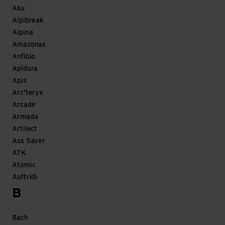
Aku
Alpibreak
Alpina
Amazonas
Anfibio
Apidura
Apis
Arc'teryx
Arcade
Armada
Artilect
Ass Saver
ATK
Atomic
Auftriib
B
Bach