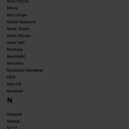
miniTiSSUE
Minox
Miss Grape
Mister Babache
Mode Stone
Mons Royale
mont-bell
Montane
Moonlight
Morakniv
Mountain Hardwear
MSR
Muc-Off
Munkees
N
Nalgene
Namuk
NC-17