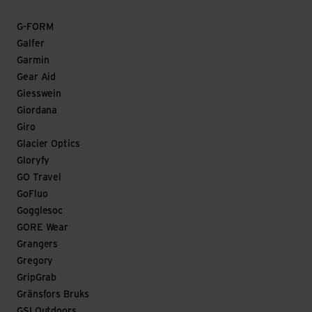
G-FORM
Galfer
Garmin
Gear Aid
Giesswein
Giordana
Giro
Glacier Optics
Gloryfy
GO Travel
GoFluo
Gogglesoc
GORE Wear
Grangers
Gregory
GripGrab
Gränsfors Bruks
GSI Outdoors