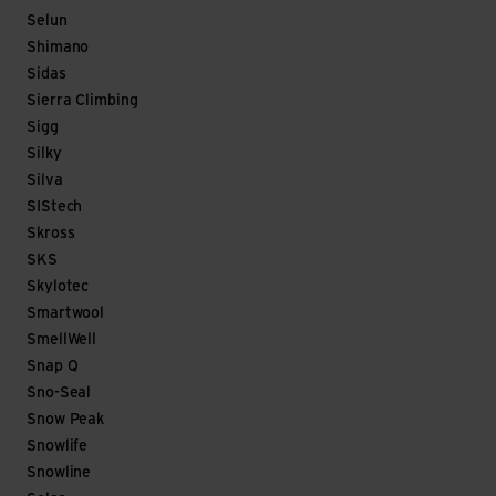
Selun
Shimano
Sidas
Sierra Climbing
Sigg
Silky
Silva
SIStech
Skross
SKS
Skylotec
Smartwool
SmellWell
Snap Q
Sno-Seal
Snow Peak
Snowlife
Snowline