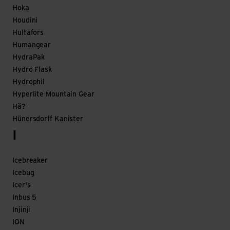
Hoka
Houdini
Hultafors
Humangear
HydraPak
Hydro Flask
Hydrophil
Hyperlite Mountain Gear
Hä?
Hünersdorff Kanister
I
Icebreaker
Icebug
Icer's
Inbus 5
Injinji
ION