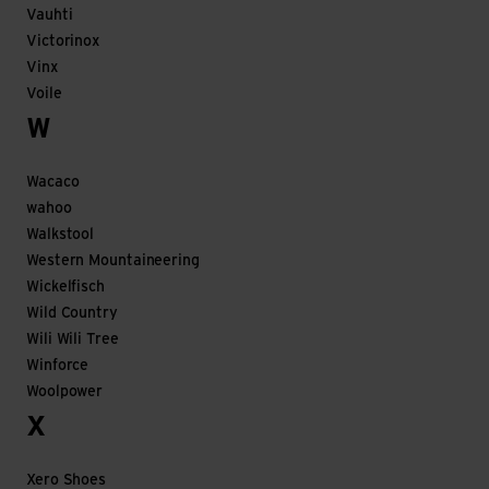
Vauhti
Victorinox
Vinx
Voile
W
Wacaco
wahoo
Walkstool
Western Mountaineering
Wickelfisch
Wild Country
Wili Wili Tree
Winforce
Woolpower
X
Xero Shoes