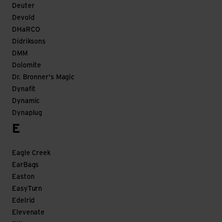
Deuter
Devold
DHaRCO
Didriksons
DMM
Dolomite
Dr. Bronner's Magic
Dynafit
Dynamic
Dynaplug
E
Eagle Creek
EarBags
Easton
EasyTurn
Edelrid
Elevenate