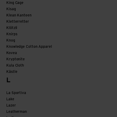
King Cage
Kisag
Klean Kanteen
Kletterretter
Klötzli
Knirps
Knog
Knowledge Cotton Apparel
Kovea
Kryptonite
Kula Cloth
Kästle
L
La Sportiva
Lake
Lazer
Leatherman