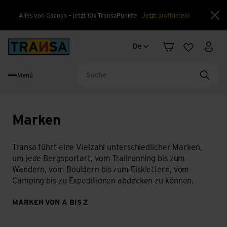
Alles von Cocoon – jetzt 10x TransaPunkte
Jetzt profitieren!
Sch
Sprachwechsel
Back to home
De
Warenkorb
Merkliste
Mein
Menü
Suche
Marken
Transa führt eine Vielzahl unterschiedlicher Marken,
um jede Bergsportart, vom Trailrunning bis zum
Wandern, vom Bouldern bis zum Eisklettern, vom
Camping bis zu Expeditionen abdecken zu können.
MARKEN VON A BIS Z