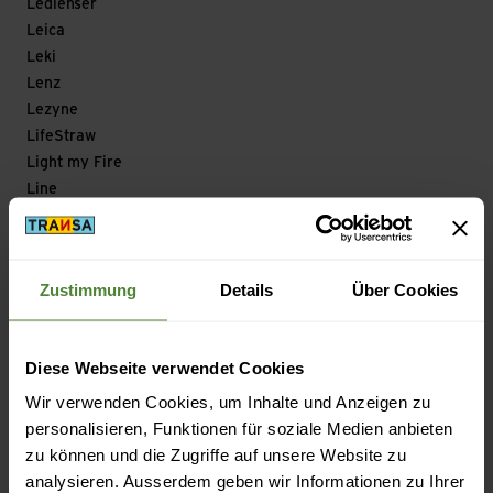
Ledlenser
Leica
Leki
Lenz
Lezyne
LifeStraw
Light my Fire
Line
Lizard
Loksak
Longfield Games
Zustimmung
Details
Über Cookies
Look
Looking for Wild
Lowa
Diese Webseite verwendet Cookies
Lowe Alpine
Wir verwenden Cookies, um Inhalte und Anzeigen zu
Lowepro
personalisieren, Funktionen für soziale Medien anbieten
LuCycle
zu können und die Zugriffe auf unsere Website zu
Lundhags
analysieren. Ausserdem geben wir Informationen zu Ihrer
Lyofood