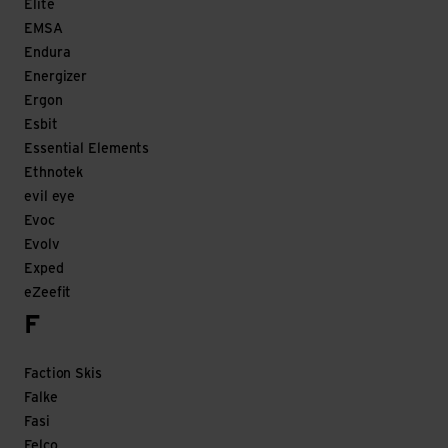
Elite
EMSA
Endura
Energizer
Ergon
Esbit
Essential Elements
Ethnotek
evil eye
Evoc
Evolv
Exped
eZeefit
F
Faction Skis
Falke
Fasi
Felco