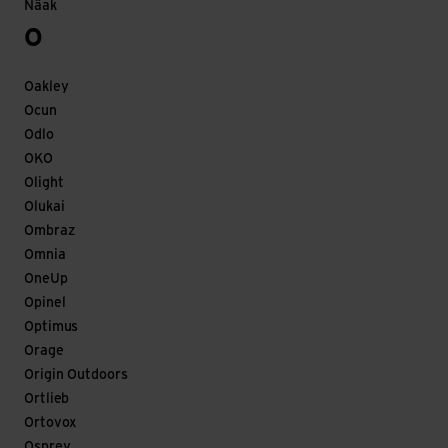
Näak
O
Oakley
Ocun
Odlo
OKO
Olight
Olukai
Ombraz
Omnia
OneUp
Opinel
Optimus
Orage
Origin Outdoors
Ortlieb
Ortovox
Osprey