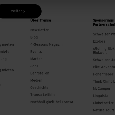
Weiter
Über Transa
Sponsorings
Partnerscha
Newsletter
Schweizer W
Blog
Explora
g mieten
4-Seasons Magazin
«Rolling Blok
 mieten
Events
Blokwelt
tung
Marken
Schweizer J
Jobs
Bike Adventu
g mieten
Lehrstellen
Höhenfieber
Medien
Think Climb 
n
Geschichte
MyCamper
Transa Leitbild
Linguista
Nachhaltigkeit bei Transa
Globetrotter
Nature Tours