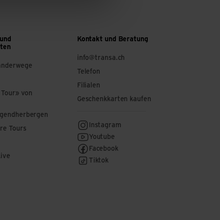
 und
Kontakt und Beratung
ften
info@transa.ch
anderwege
Telefon
Filialen
 Tour» von
Geschenkkarten kaufen
ugendherbergen
Instagram
re Tours
Youtube
Facebook
Live
Tiktok