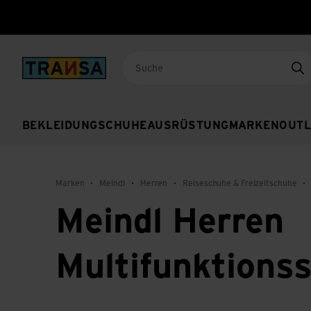
Back to home
Su
BEKLEIDUNG
SCHUHE
AUSRÜSTUNG
MARKEN
OUTL
Marken
Meindl
Herren
Reiseschuhe & Freizeitschuhe
Meindl Herren
Multifunktions