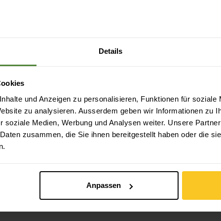
il GTX
Meindl
Toskana GTX
CHF
259.90
Details
Cookies
nhalte und Anzeigen zu personalisieren, Funktionen für soziale
 Website zu analysieren. Ausserdem geben wir Informationen zu 
Sicheres Bezahlen mit Twint, Kreditkarte und
r soziale Medien, Werbung und Analysen weiter. Unsere Partner
mehr.
 Daten zusammen, die Sie ihnen bereitgestellt haben oder die s
n.
Anpassen