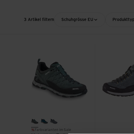
3 Artikel filtern
Schuhgrösse EU
Produktty
Lite Trail GTX ansehen
Top Trail GTX ans
loden
blau/orange
grau/graphite
Farbvarianten im Sale