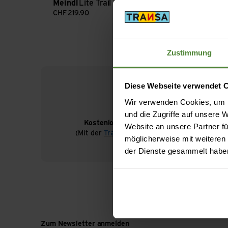
Meindl
Lite Trail GTX
Meindl
Top Tra
CHF
219.90
CHF
219.90
Zustimmung
Diese Webseite verwendet 
Wir verwenden Cookies, um I
und die Zugriffe auf unsere
Kostenloser Versand ab CHF 99
Website an unsere Partner fü
(Mit der
TransaCard
immer kostenlos)
möglicherweise mit weiteren
der Dienste gesammelt habe
Zum Newsletter anmelden