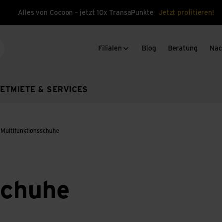
Alles von Cocoon – jetzt 10x TransaPunkte
Jetzt profitieren!
Filialen
Blog
Beratung
Nac
che
ET
MIETE & SERVICES
Multifunktionsschuhe
schuhe