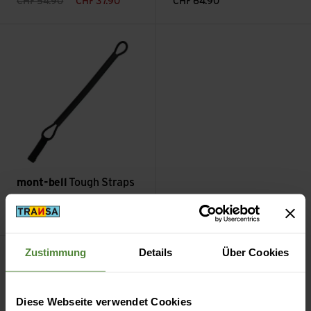
CHF
54.90
CHF
37.90
CHF
64.90
Tough Straps zu Mont-Bell Gaiters ansehen
mont-bell
Tough Straps
zu Mont-Bell Gaiters
CHF
3.90
Zustimmung
Details
Über Cookies
Filter
Diese Webseite verwendet Cookies