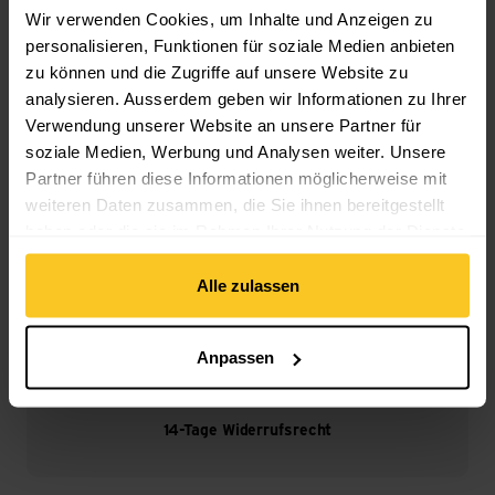
Wir verwenden Cookies, um Inhalte und Anzeigen zu
personalisieren, Funktionen für soziale Medien anbieten
zu können und die Zugriffe auf unsere Website zu
Kostenloser Versand ab CHF 99
analysieren. Ausserdem geben wir Informationen zu Ihrer
(Mit der
TransaCard
immer kostenlos)
Verwendung unserer Website an unsere Partner für
soziale Medien, Werbung und Analysen weiter. Unsere
Partner führen diese Informationen möglicherweise mit
weiteren Daten zusammen, die Sie ihnen bereitgestellt
haben oder die sie im Rahmen Ihrer Nutzung der Dienste
gesammelt haben.
Sicheres Bezahlen mit Twint, Kreditkarte und mehr.
Alle zulassen
Anpassen
14-Tage Widerrufsrecht