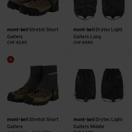
mont-bell
Stretch Short
mont-bell
Drytec Light
Gaiters
Gaiters Long
CHF
43.90
CHF
69.90
Stretch Short Gaiters ansehen
Drytec Light Gaiters Middle a
Sale
mont-bell
Stretch Short
mont-bell
Drytec Light
Gaiters
Gaiters Middle