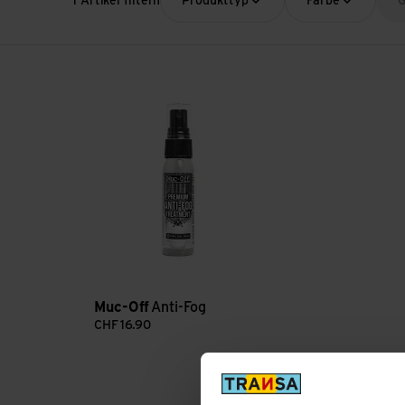
1 Artikel filtern
Produkttyp
Farbe
G
Anti-Fog ansehen
Muc-Off
Anti-Fog
CHF
16.90