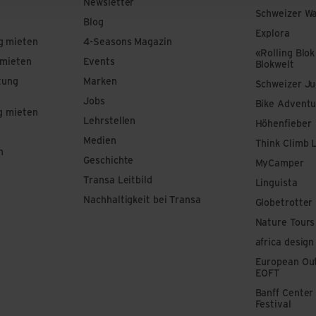
Newsletter
Schweizer W
Blog
Explora
g mieten
4-Seasons Magazin
«Rolling Blok
 mieten
Events
Blokwelt
tung
Marken
Schweizer J
Jobs
Bike Adventu
g mieten
Lehrstellen
Höhenfieber
Medien
Think Climb 
n
Geschichte
MyCamper
Transa Leitbild
Linguista
Nachhaltigkeit bei Transa
Globetrotter
Nature Tours
africa design
European Out
EOFT
Banff Center
Festival