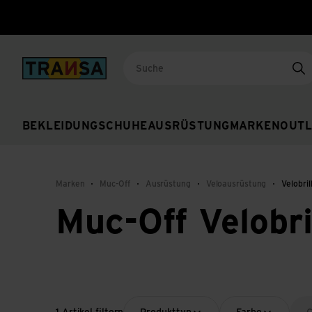
Back to home
Su
BEKLEIDUNG
SCHUHE
AUSRÜSTUNG
MARKEN
OUTL
Marken
Muc-Off
Ausrüstung
Veloausrüstung
Velobril
Muc-Off Velobri