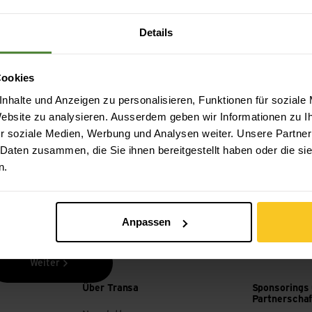
Details
Cookies
Sicheres Bezahlen mit Twint, Kreditkarte und
nhalte und Anzeigen zu personalisieren, Funktionen für soziale
mehr.
 Website zu analysieren. Ausserdem geben wir Informationen zu 
r soziale Medien, Werbung und Analysen weiter. Unsere Partner
 Daten zusammen, die Sie ihnen bereitgestellt haben oder die s
n.
Anpassen
Weiter
Über Transa
Sponsorings
Partnerscha