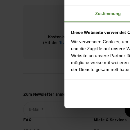
Zustimmung
Diese Webseite verwendet 
Kostenloser Versand ab CHF 99
Wir verwenden Cookies, um I
(Mit der
TransaCard
immer kostenlos)
und die Zugriffe auf unsere
Website an unsere Partner fü
möglicherweise mit weiteren
der Dienste gesammelt habe
Zum Newsletter anmelden
E-Mail *
FAQ
Miete & Services