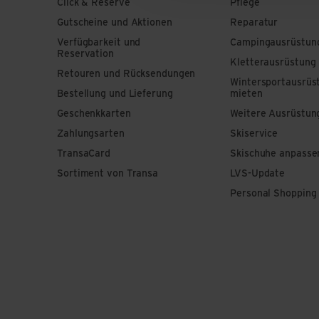
Click & Reserve
Pflege
Gutscheine und Aktionen
Reparatur
Verfügbarkeit und
Campingausrüstun
Reservation
Kletterausrüstung
Retouren und Rücksendungen
Wintersportausrüs
Bestellung und Lieferung
mieten
Geschenkkarten
Weitere Ausrüstun
Zahlungsarten
Skiservice
TransaCard
Skischuhe anpasse
Sortiment von Transa
LVS-Update
Personal Shopping