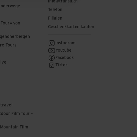
info@transa.ch
anderwege
Telefon
Filialen
 Tour» von
Geschenkkarten kaufen
ugendherbergen
Instagram
re Tours
Youtube
Facebook
Live
Tiktok
 travel
door Film Tour –
 Mountain Film