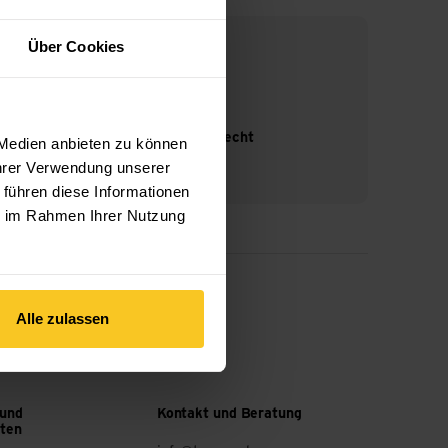
Über Cookies
14-Tage Widerrufsrecht
 Medien anbieten zu können
Ihrer Verwendung unserer
 führen diese Informationen
ie im Rahmen Ihrer Nutzung
Alle zulassen
 und
Kontakt und Beratung
ften