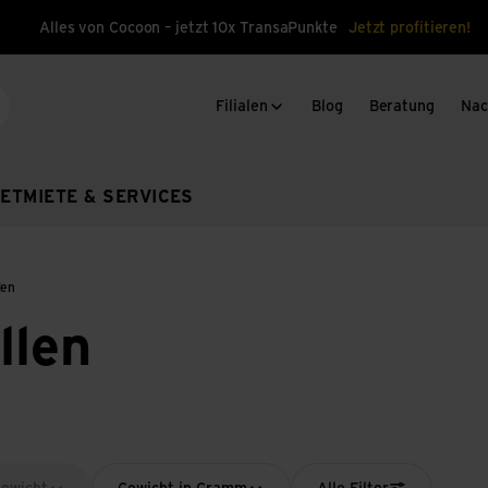
Alles von Cocoon – jetzt 10x TransaPunkte
Jetzt profitieren!
Filialen
Blog
Beratung
Nac
che
ET
MIETE & SERVICES
len
llen