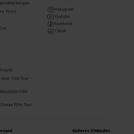
ugendherbergen
Instagram
re Tours
Youtube
Facebook
Live
Tiktok
 travel
door Film Tour –
 Mountain Film
l Ocean Film Tour
ersand
Sicheres Einkaufen