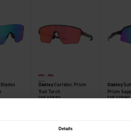
izm Sapphire ansehen
Corridor, Prizm Trail Torch ansehen
Sutro Lite Sw
carbon
matte black
 Blades
Oakley
Corridor, Prizm
Oakley
Sut
e
Trail Torch
Prizm Sapp
CHF
229.90
CHF
229.90
4K ansehen
BXTR, Prizm Black ansehen
Details