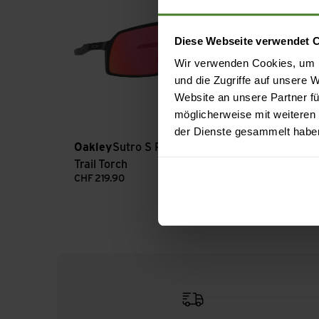
Diese Webseite verwendet 
Wir verwenden Cookies, um I
und die Zugriffe auf unsere
Website an unsere Partner fü
möglicherweise mit weiteren
der Dienste gesammelt habe
Oakley
Sutro S Prizm
Oakley
Sutro 
Trail Torch
24K
CHF
219.90
CHF
219.90