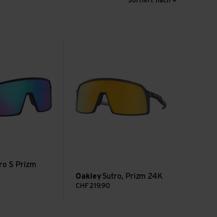
Sortiert nach
 Sapphire ansehen
Sutro, Prizm 24K ansehen
ro S Prizm
Oakley
Sutro, Prizm 24K
CHF
219.90