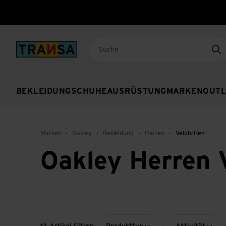
Back to home
Su
BEKLEIDUNG
SCHUHE
AUSRÜSTUNG
MARKEN
OUTL
Marken
Oakley
Bekleidung
Herren
Velobrillen
Oakley Herren V