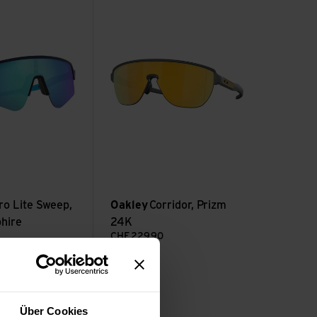
eep, Prizm Sapphire ansehen
Corridor, Prizm 24K ansehen
ro Lite Sweep,
Oakley
Corridor, Prizm
hire
24K
CHF
229.90
Über Cookies