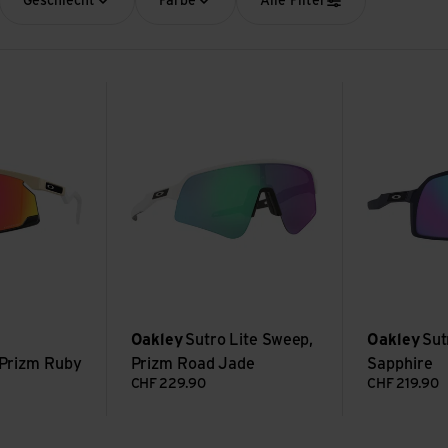
Geschlecht
Farbe
Alle Filter
y ansehen
Sutro Lite Sweep, Prizm Road Jade ansehen
Sutro S Prizm
Oakley
Sutro Lite Sweep,
Oakley
Sut
Prizm Ruby
Prizm Road Jade
Sapphire
CHF
229.90
CHF
219.90