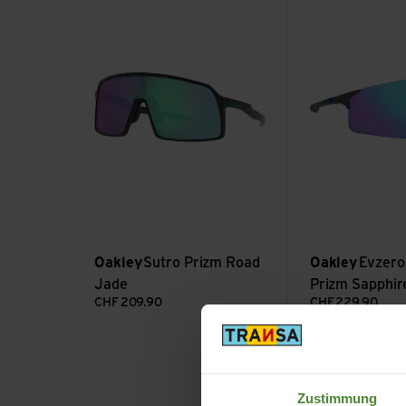
Sutro Prizm Road Jade ansehen
Evzero Blades Pr
Oakley
Sutro Prizm Road
Oakley
Evzero
Jade
Prizm Sapphir
CHF
209.90
CHF
229.90
Sutro S Prizm Trail Torch ansehen
Sutro S, Prizm 2
Zustimmung