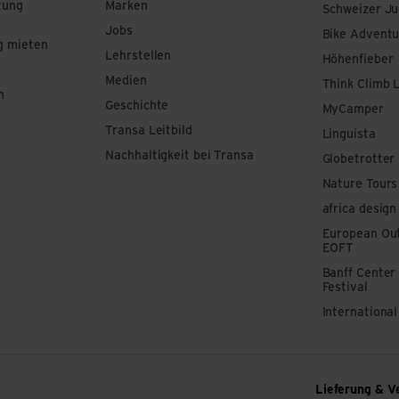
tung
Marken
Schweizer J
Jobs
Bike Adventu
g mieten
Lehrstellen
Höhenfieber
Medien
Think Climb 
n
Geschichte
MyCamper
Transa Leitbild
Linguista
Nachhaltigkeit bei Transa
Globetrotter
Nature Tours
africa design
European Out
EOFT
Banff Center
Festival
Internationa
Lieferung & V