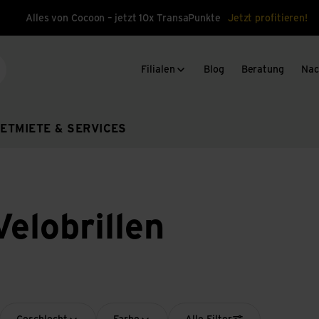
Alles von Cocoon – jetzt 10x TransaPunkte
Jetzt profitieren!
Filialen
Blog
Beratung
Nac
che
ET
MIETE & SERVICES
elobrillen