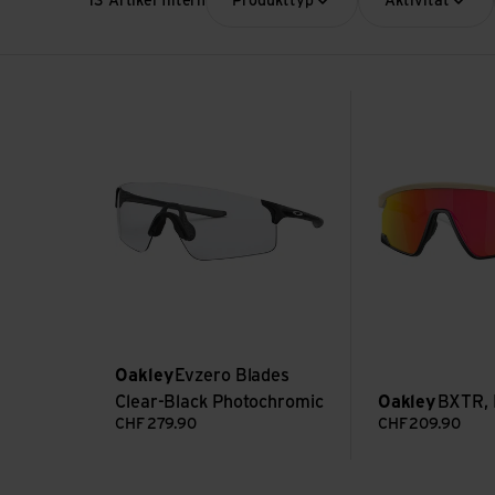
13 Artikel filtern
Produkttyp
Aktivität
Evzero Blades Clear-Black Photochromic ansehen
BXTR, Prizm Rub
Oakley
Evzero Blades
Clear-Black Photochromic
Oakley
BXTR, 
CHF
279.90
CHF
209.90