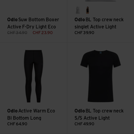
white
black
Odlo
Suw Bottom Boxer
Odlo
BL Top crew neck
Active F-Dry Light Eco
singlet Active Light
CHF
34.90
CHF
23.90
CHF
39.90
Active Warm Eco Bl Bottom Long ansehen
BL Top crew neck S/S Active L
Odlo
Active Warm Eco
Odlo
BL Top crew neck
Bl Bottom Long
S/S Active Light
CHF
64.90
CHF
49.90