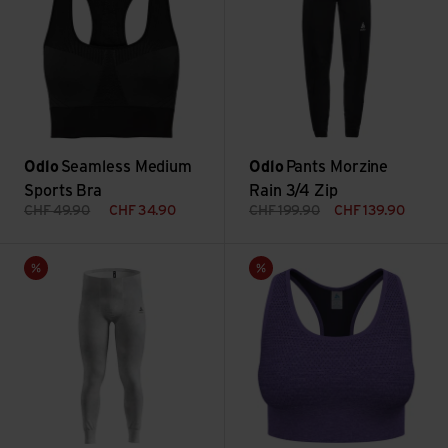
Odlo
Seamless Medium
Odlo
Pants Morzine
Sports Bra
Rain 3/4 Zip
CHF
49.90
CHF
34.90
CHF
199.90
CHF
139.90
Active Warm X Pow ansehen
Sport Bra Seamless Medium -
Sale
Sale