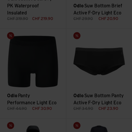
PK Waterproof
Odlo
Suw Bottom Brief
Insulated
Active F-Dry Light Eco
CHF
319.90
CHF
219.90
CHF
29.90
CHF
20.90
Panty Performance Light Eco ansehen
Suw Bottom Panty Active F-Dr
Sale
Sale
Odlo
Panty
Odlo
Suw Bottom Panty
Performance Light Eco
Active F-Dry Light Eco
CHF
44.90
CHF
30.90
CHF
34.90
CHF
23.90
Vest Air Cocoon ansehen
Set Long Active Warm Eco Set
Sale
Sale