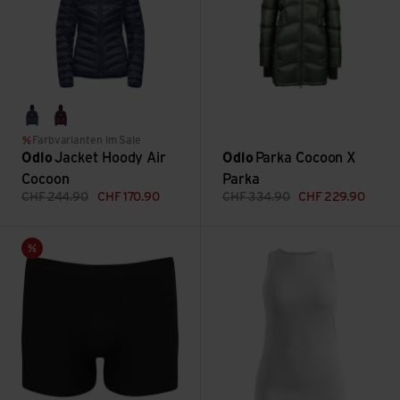
peacoat
pickled beet
Farbvarianten im Sale
Odlo
Jacket Hoody Air
Odlo
Parka Cocoon X
Cocoon
Parka
CHF
244.90
CHF
170.90
CHF
334.90
CHF
229.90
Suw Bottom Boxer Active F-Dry Light Eco ansehen
BL Top crew neck singlet Acti
Sale