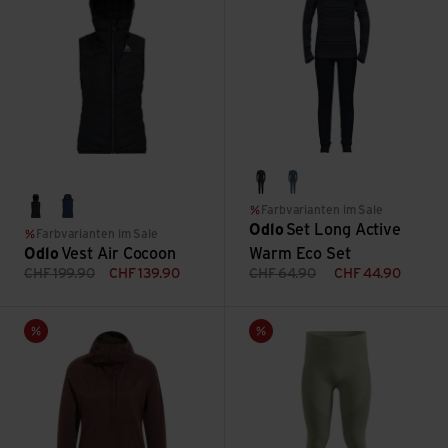
dark sapphire/gray ridge
provincial blue/dark 
Farbvarianten im Sale
black melange
diving navy melange
Odlo
Set Long Active
Farbvarianten im Sale
Odlo
Vest Air Cocoon
Warm Eco Set
CHF
199.90
CHF
139.90
CHF
64.90
CHF
44.90
Mid Layer Hoody 1/2 Zip Zeroweight Pro PW SL WP ansehen
Seamless Performance Wool a
Sale
Sale