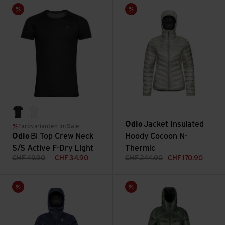
Bl Top Crew Neck S/S Active F-Dry Light ansehen
Jacket Insulated Hoody Cocoo
Sale
Sale
black
white
Odlo
Jacket Insulated
Farbvarianten im Sale
Odlo
Bl Top Crew Neck
Hoody Cocoon N-
S/S Active F-Dry Light
Thermic
CHF
49.90
CHF
34.90
CHF
244.90
CHF
170.90
Jacket Hoody Air Cocoon ansehen
Parka Cocoon X Parka ansehe
Sale
Sale