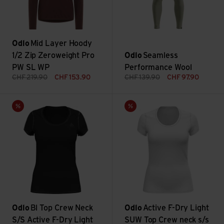
Odlo
Mid Layer Hoody
1/2 Zip Zeroweight Pro
Odlo
Seamless
PW SL WP
Performance Wool
CHF
219.90
CHF
153.90
CHF
139.90
CHF
97.90
Bl Top Crew Neck S/S Active F-Dry Light ansehen
Active F-Dry Light SUW Top Cr
Sale
Sale
Odlo
Bl Top Crew Neck
Odlo
Active F-Dry Light
S/S Active F-Dry Light
SUW Top Crew neck s/s