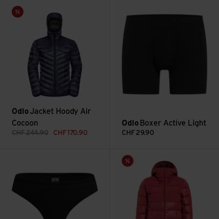
Jacket Hoody Air Cocoon ansehen
Boxer Active Light ansehen
Sale
Odlo
Jacket Hoody Air
Cocoon
Odlo
Boxer Active Light
CHF
244.90
CHF
170.90
CHF
29.90
String Active Light ansehen
Jacket Insulated Severin N-T
Sale