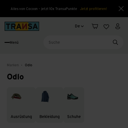
Alles von Cocoon – jetzt 10x TransaPunkte
Jetzt profitieren!
Sch
Sprachwechsel
Back to home
De
Warenkorb
Merkliste
Mein
Menü
Suche
Marken
Odlo
Odlo
Ausrüstung
Bekleidung
Schuhe
Ausrüstung
Bekleidung
Schuhe