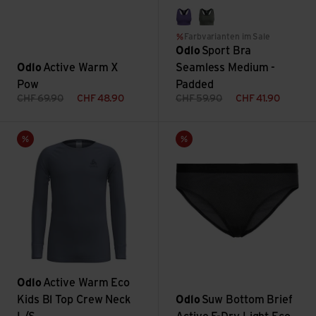
afterparty melange
shadow melange
Farbvarianten im Sale
Odlo
Sport Bra
Odlo
Active Warm X
Seamless Medium -
Pow
Padded
CHF
69.90
CHF
48.90
CHF
59.90
CHF
41.90
Active Warm Eco Kids Bl Top Crew Neck L/S ansehen
Suw Bottom Brief Active F-Dry
Sale
Sale
Odlo
Active Warm Eco
Kids Bl Top Crew Neck
Odlo
Suw Bottom Brief