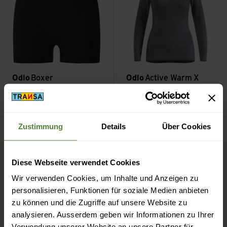
Odlo
Boxer
Odlo
Active Warm X
Performance Light Eco
Pow
CHF
44.90
CHF
30.90
CHF
69.90
CHF
48.90
Sport Bra Seamless Low ansehen
Jacket Ride 365 Waterproof a
Zustimmung
Details
Über Cookies
Sale
Diese Webseite verwendet Cookies
Wir verwenden Cookies, um Inhalte und Anzeigen zu
personalisieren, Funktionen für soziale Medien anbieten
zu können und die Zugriffe auf unsere Website zu
analysieren. Ausserdem geben wir Informationen zu Ihrer
Verwendung unserer Website an unsere Partner für