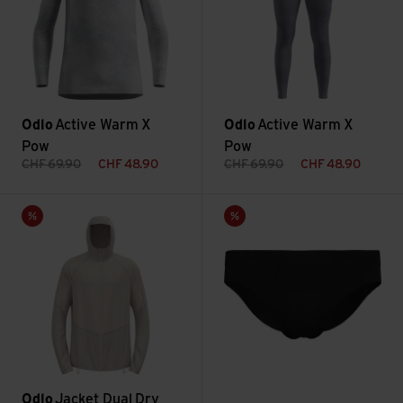
Odlo
Active Warm X
Odlo
Active Warm X
Pow
Pow
CHF
69.90
CHF
48.90
CHF
69.90
CHF
48.90
Jacket Dual Dry PK Waterproof Insulated ansehen
Suw Bottom Brief Active F-Dry
Sale
Sale
Odlo
Jacket Dual Dry