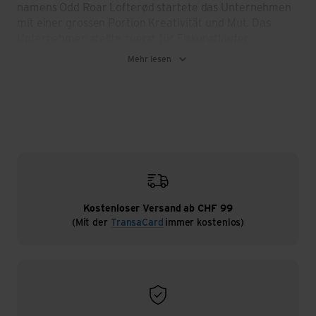
namens Odd Roar Lofterød startete das Unternehmen
mit einer grossen Portion Kreativität und Mut. Das
Unternehmen stellte zuerst für Eiskunstläufer
Trainingshosen her, die vor der Kälte Schutz boten, und
Mehr lesen
von da an wurde das Konzept ein voller Erfolg. 1963
führte das Unternehmen den ersten elastischen und
funktionellen Anzug aus synthetischer Helanca-Faser
für Langläufer und Eisschnellläufer ein. Die gesamte
norwegische Ski-Nationalmannschaft trug diese
revolutionären Anzüge an den Olympischen
Winterspielen von 1964, und an den Olympischen
Spielen 1972 in Sapporo waren es schon 22
Nationalmannschaften, die Odlo Sportbekleidung
trugen.
Kostenloser Versand ab CHF 99
(Mit der
TransaCard
immer kostenlos)
1986 erfolgte dann die Expansion des Unternehmens
weltweit, ein Jahr nachdem Odlo das innovative
Athletic Clothing System lanciert hatte, das dank dreier
Lagen Feuchtigkeitsregulierung, Temperaturkontrolle
und Schutz vor den Elementen bietet. 1994 erfolgte
eine weitere Diversifizierung, mit Running- und