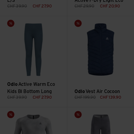
L/S
Active F-Dry Light Eco
CHF
39.90
CHF
27.90
CHF
29.90
CHF
20.90
Active Warm Eco Kids Bl Bottom Long ansehen
Vest Air Cocoon ansehen
Sale
Sale
Odlo
Active Warm Eco
Kids Bl Bottom Long
Odlo
Vest Air Cocoon
CHF
39.90
CHF
27.90
CHF
199.90
CHF
139.90
Active Warm X Pow ansehen
Active Warm X Pow ansehen
Sale
Sale