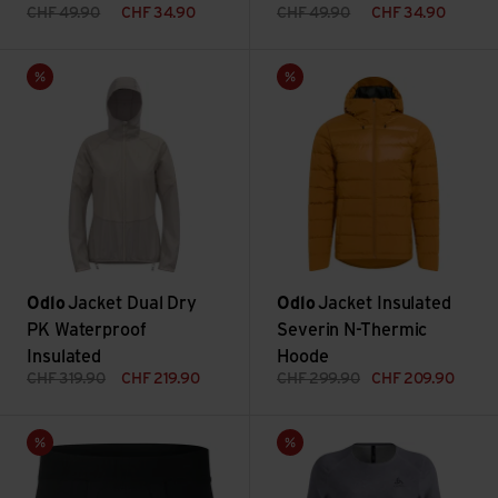
CHF
49.90
CHF
34.90
CHF
49.90
CHF
34.90
Jacket Dual Dry PK Waterproof Insulated ansehen
Jacket Insulated Severin N-T
Sale
Sale
Odlo
Jacket Dual Dry
Odlo
Jacket Insulated
PK Waterproof
Severin N-Thermic
Insulated
Hoode
CHF
319.90
CHF
219.90
CHF
299.90
CHF
209.90
Boxer Performance Light Eco ansehen
Active Warm X Pow ansehen
Sale
Sale