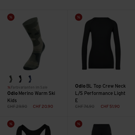
Merino Warm Ski Kids ansehen
BL Top Crew Neck L/S Perform
Sale
Sale
black/afterparty
shadow/urban chic
skipper blue/blue heron
Odlo
BL Top Crew Neck
Farbvarianten im Sale
Odlo
Merino Warm Ski
L/S Performance Light
Kids
E
CHF
29.90
CHF
20.90
CHF
74.90
CHF
51.90
Seamless Medium Sports Bra ansehen
Pants Morzine Rain 3/4 Zip an
Sale
Sale