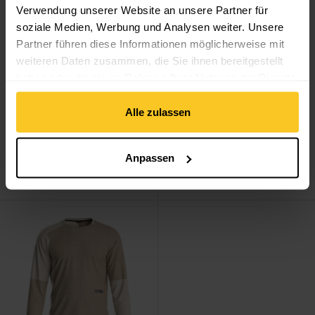
Verwendung unserer Website an unsere Partner für
soziale Medien, Werbung und Analysen weiter. Unsere
Partner führen diese Informationen möglicherweise mit
weiteren Daten zusammen, die Sie ihnen bereitgestellt
haben oder die sie im Rahmen Ihrer Nutzung der Dienste
gesammelt haben.
Alle zulassen
Ortovox
Sequence Free
Ortovox
Sequence Free
Anpassen
Shorts M
Shorts W
CHF
149.90
CHF
149.90
Sequence Trail Jersey LS M ansehen