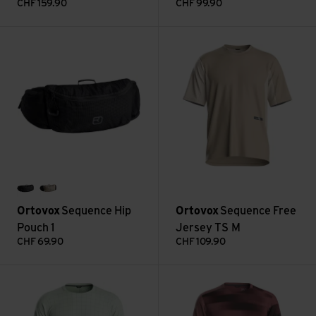
CHF
159.90
CHF
99.90
Sequence Hip Pouch 1 ansehen
Sequence Free Jersey TS M a
black raven
dark linen
Ortovox
Sequence Hip
Ortovox
Sequence Free
Pouch 1
Jersey TS M
CHF
69.90
CHF
109.90
Sequence Trail Jersey TS M ansehen
Sequence Trail Jersey TS W a