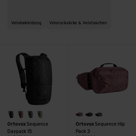
Velobekleidung
Velorucksäcke & Velotaschen
Sequence Daypack 15 ansehen
Sequence Hip Pack 3 ansehen
black raven
chestnut
dark wild herbs
dark linen
chestnut
black raven
dark wild herbs
Ortovox
Sequence
Ortovox
Sequence Hip
Daypack 15
Pack 3