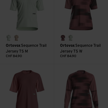
green acid
dark linen
chestnut
green acid
Ortovox
Sequence Trail
Ortovox
Sequence Trail
Jersey TS M
Jersey TS W
CHF
84.90
CHF
84.90
Sequence Free Jersey TS W ansehen
Sequence Trail Jersey LS W a