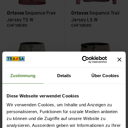
Ortovox
Sequence Free
Ortovox
Sequence Trail
Jersey TS W
Jersey LS W
CHF
109.90
CHF
109.90
Sequence Trail Shorts W ansehen
Sequence Trail Shorts M anse
Zustimmung
Details
Über Cookies
Diese Webseite verwendet Cookies
Ortovox
Sequence Trail
Ortovox
Sequence Trail
Wir verwenden Cookies, um Inhalte und Anzeigen zu
Shorts W
Shorts M
personalisieren, Funktionen für soziale Medien anbieten
CHF
159.90
CHF
159.90
zu können und die Zugriffe auf unsere Website zu
analysieren. Ausserdem geben wir Informationen zu Ihrer
Sequence Free Shorts M ansehen
Sequence Free Shorts W anse