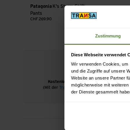
Patagonia
K's Storm Shift
Pants
CHF
269.90
Zustimmung
Diese Webseite verwendet 
Wir verwenden Cookies, um I
und die Zugriffe auf unsere
Website an unsere Partner fü
Kostenloser Versand ab CHF 99
möglicherweise mit weiteren
(Mit der
TransaCard
immer kostenlos)
der Dienste gesammelt habe