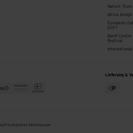
Nature Tours
africa design
European Out
EOFT
Banff Center
Festival
Internationa
Lieferung & V
ung
Privatsphären-Einstellungen