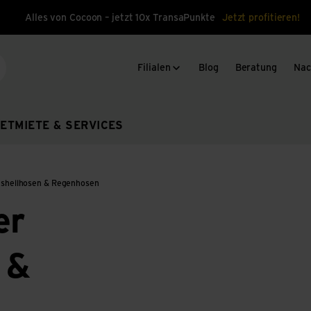
Alles von Cocoon – jetzt 10x TransaPunkte
Jetzt profitieren!
Filialen
Blog
Beratung
Nac
che
ET
MIETE & SERVICES
shellhosen & Regenhosen
er
 &