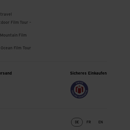
 travel
door Film Tour –
 Mountain Film
l Ocean Film Tour
ersand
Sicheres Einkaufen
Sprachwechsel
DE
FR
EN