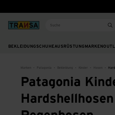
Back to home
Su
BEKLEIDUNG
SCHUHE
AUSRÜSTUNG
MARKEN
OUTL
Marken
Patagonia
Bekleidung
Kinder
Hosen
Hard
Patagonia Kind
Hardshellhosen