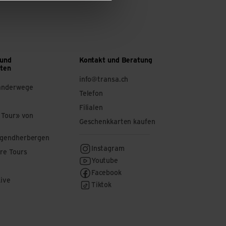
 und
Kontakt und Beratung
ften
info@transa.ch
anderwege
Telefon
Filialen
 Tour» von
Geschenkkarten kaufen
ugendherbergen
Instagram
re Tours
Youtube
Facebook
Live
Tiktok