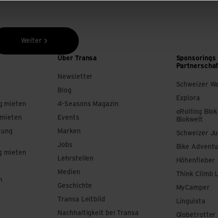
Weiter
Über Transa
Sponsorings
Partnerscha
Newsletter
Schweizer W
Blog
Explora
g mieten
4-Seasons Magazin
«Rolling Blok
 mieten
Events
Blokwelt
tung
Marken
Schweizer J
Jobs
Bike Adventu
g mieten
Lehrstellen
Höhenfieber
Medien
Think Climb 
n
Geschichte
MyCamper
Transa Leitbild
Linguista
Nachhaltigkeit bei Transa
Globetrotter