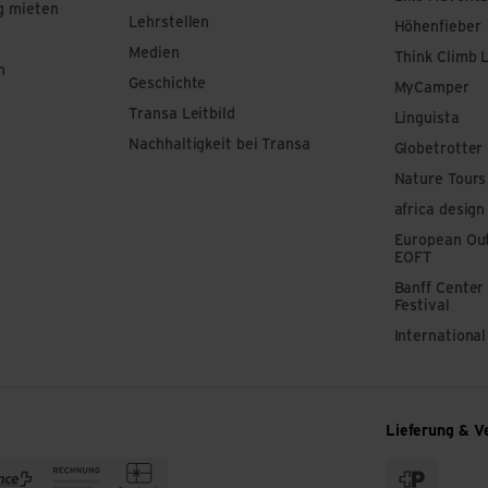
g mieten
Lehrstellen
Höhenfieber
Medien
Think Climb 
n
Geschichte
MyCamper
Transa Leitbild
Linguista
Nachhaltigkeit bei Transa
Globetrotter
Nature Tours
africa design
European Out
EOFT
Banff Center
Festival
Internationa
Lieferung & V