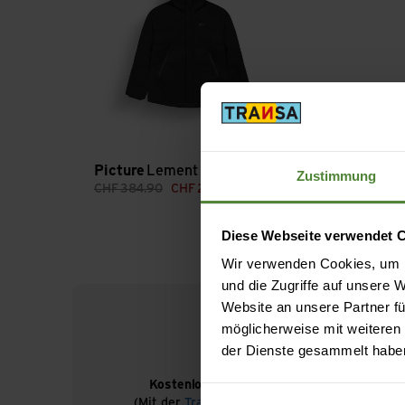
Picture
Lement Jkt
Zustimmung
CHF
384.90
CHF
264.90
Diese Webseite verwendet 
Wir verwenden Cookies, um I
und die Zugriffe auf unsere
Website an unsere Partner fü
möglicherweise mit weiteren
der Dienste gesammelt habe
Kostenloser Versand ab CHF 99
(Mit der
TransaCard
immer kostenlos)