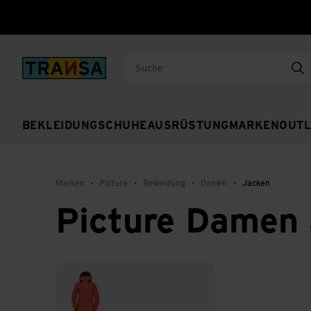
Back to home
Su
BEKLEIDUNG
SCHUHE
AUSRÜSTUNG
MARKEN
OUTL
Marken
Picture
Bekleidung
Damen
Jacken
Picture Damen
Hardshelljacken & Regenjacken