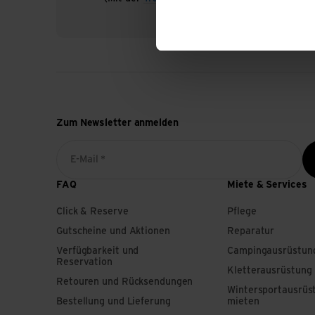
Zum Newsletter anmelden
E-Mail *
FAQ
Miete & Services
Click & Reserve
Pflege
Gutscheine und Aktionen
Reparatur
Verfügbarkeit und
Campingausrüstun
Reservation
Kletterausrüstung
Retouren und Rücksendungen
Wintersportausrüs
Bestellung und Lieferung
mieten