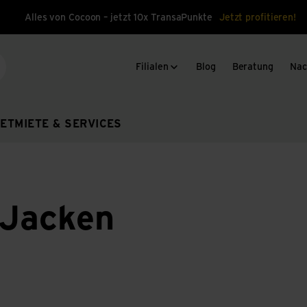
Alles von Cocoon – jetzt 10x TransaPunkte
Jetzt profitieren!
Filialen
Blog
Beratung
Nac
che
ET
MIETE & SERVICES
 Jacken