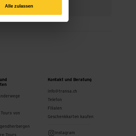
Alle zulassen
 und
Kontakt und Beratung
ften
info@transa.ch
anderwege
Telefon
Filialen
 Tour» von
Geschenkkarten kaufen
ugendherbergen
Instagram
re Tours