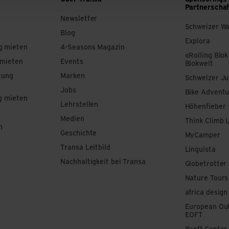
Partnerscha
Newsletter
Schweizer W
Blog
Explora
g mieten
4-Seasons Magazin
«Rolling Blok
 mieten
Events
Blokwelt
tung
Marken
Schweizer J
Jobs
Bike Adventu
g mieten
Lehrstellen
Höhenfieber
Medien
Think Climb 
n
Geschichte
MyCamper
Transa Leitbild
Linguista
Nachhaltigkeit bei Transa
Globetrotter
Nature Tours
africa design
European Out
EOFT