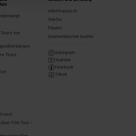
ften
info@transa.ch
anderwege
Telefon
Filialen
 Tour» von
Geschenkkarten kaufen
ugendherbergen
Instagram
re Tours
Youtube
Facebook
Live
Tiktok
 travel
door Film Tour –