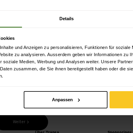
Details
Cookies
nhalte und Anzeigen zu personalisieren, Funktionen für soziale
Sicheres Bezahlen mit Twint, Kreditkarte und
mehr.
 Website zu analysieren. Ausserdem geben wir Informationen zu 
r soziale Medien, Werbung und Analysen weiter. Unsere Partner
 Daten zusammen, die Sie ihnen bereitgestellt haben oder die s
n.
Anpassen
Weiter
Über Transa
Sponsorings