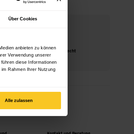
Über Cookies
 Medien anbieten zu können
14-Tage Widerrufsrecht
Ihrer Verwendung unserer
 führen diese Informationen
ie im Rahmen Ihrer Nutzung
Alle zulassen
 und
Kontakt und Beratung