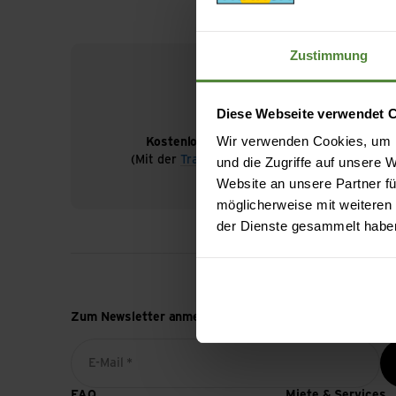
Zustimmung
Diese Webseite verwendet 
Wir verwenden Cookies, um I
Kostenloser Versand ab CHF 99
(Mit der
TransaCard
immer kostenlos)
und die Zugriffe auf unsere
Website an unsere Partner fü
möglicherweise mit weiteren
der Dienste gesammelt habe
Zum Newsletter anmelden
E-Mail *
FAQ
Miete & Services