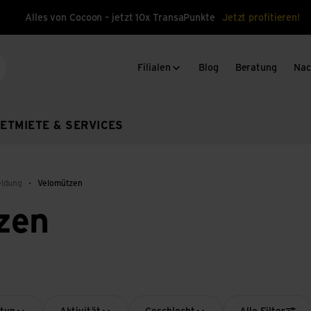
Alles von Cocoon – jetzt 10x TransaPunkte
Jetzt profitieren!
Filialen
Blog
Beratung
Nac
che
ET
MIETE & SERVICES
eidung
Velomützen
zen