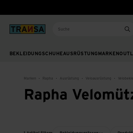
Back to home
Su
BEKLEIDUNG
SCHUHE
AUSRÜSTUNG
MARKEN
OUTL
Marken
Rapha
Ausrüstung
Veloausrüstung
Velobekl
Rapha Velomüt