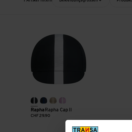
1 Artikel filtern
Bekleidungsgrössen
Produk
Rapha Cap II ansehen
black/white
dark navy/navy
tan/bone
quarz/white
Rapha
Rapha Cap II
CHF
29.90