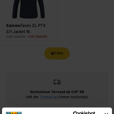
Salewa
Fanes 2L PTX
2/1 Jacket W.
CHF
439.90
CHF
304.90
Filter
Kostenloser Versand ab CHF 99
(Mit der
TransaCard
immer kostenlos)