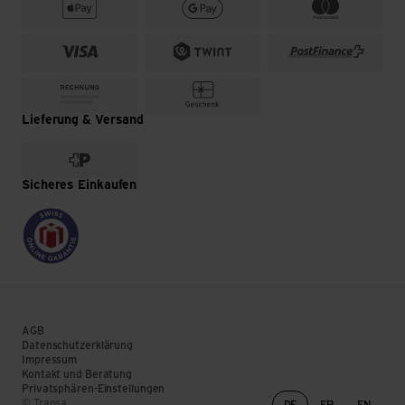
Lieferung & Versand
Sicheres Einkaufen
AGB
Datenschutzerklärung
Impressum
Kontakt und Beratung
Privatsphären-Einstellungen
Sprachwechsel
© Transa
DE
FR
EN