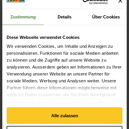
Zustimmung
Details
Über Cookies
Sicheres Bezahlen mit Twint, Kreditkarte und mehr.
Diese Webseite verwendet Cookies
Wir verwenden Cookies, um Inhalte und Anzeigen zu
personalisieren, Funktionen für soziale Medien anbieten
zu können und die Zugriffe auf unsere Website zu
14-Tage Widerrufsrecht
analysieren. Ausserdem geben wir Informationen zu Ihrer
Verwendung unserer Website an unsere Partner für
soziale Medien, Werbung und Analysen weiter. Unsere
Partner führen diese Informationen möglicherweise mit
weiteren Daten zusammen, die Sie ihnen bereitgestellt
haben oder die sie im Rahmen Ihrer Nutzung der Dienste
gesammelt haben.
Zum Newsletter anmelden
Alle zulassen
E-Mail *