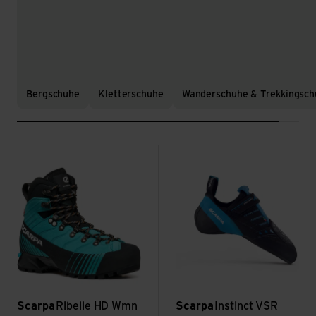
Bergschuhe
Kletterschuhe
Wanderschuhe & Trekkingsch
Ribelle HD Wmn ansehen
Instinct VSR ansehen
Scarpa
Ribelle HD Wmn
Scarpa
Instinct VSR