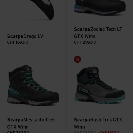
Scarpa
Zodiac Tech LT
Scarpa
Drago LV
GTX Wmn
CHF
169.90
CHF
299.90
Mescalito Trek GTX Wmn ansehen
Rush Trek GTX Wmn ansehen
Sale
Scarpa
Mescalito Trek
Scarpa
Rush Trek GTX
GTX Wmn
Wmn