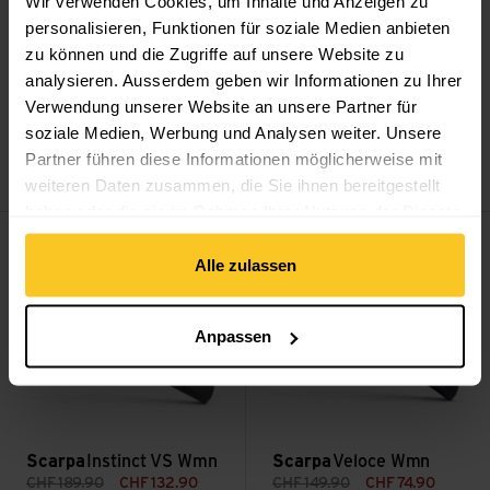
Wir verwenden Cookies, um Inhalte und Anzeigen zu
personalisieren, Funktionen für soziale Medien anbieten
zu können und die Zugriffe auf unsere Website zu
analysieren. Ausserdem geben wir Informationen zu Ihrer
Verwendung unserer Website an unsere Partner für
Scarpa
Ribelle TRK
soziale Medien, Werbung und Analysen weiter. Unsere
Scarpa
Vapor Wmn
GTX Wmn
Partner führen diese Informationen möglicherweise mit
CHF
169.90
CHF
299.90
weiteren Daten zusammen, die Sie ihnen bereitgestellt
haben oder die sie im Rahmen Ihrer Nutzung der Dienste
Instinct VS Wmn ansehen
Veloce Wmn ansehen
gesammelt haben.
Sale
Sale
Alle zulassen
Anpassen
Scarpa
Instinct VS Wmn
Scarpa
Veloce Wmn
CHF
189.90
CHF
132.90
CHF
149.90
CHF
74.90