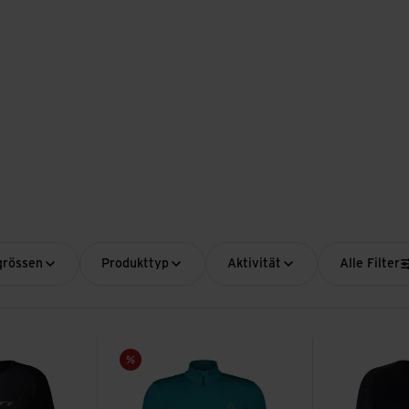
grössen
Produkttyp
Aktivität
Alle Filter
S Tee ansehen
M's Gravel Warm Merino LS Shirt ansehen
M's Tuned LS 
Sale