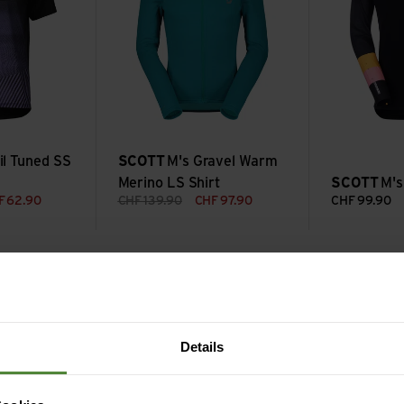
il Tuned SS
SCOTT
M's Gravel Warm
Merino LS Shirt
SCOTT
M's
F
62.90
CHF
139.90
CHF
97.90
CHF
99.90
Tee ansehen
Details