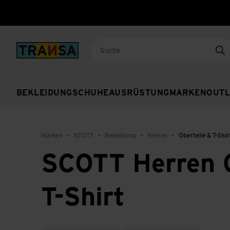
Back to home
Su
BEKLEIDUNG
SCHUHE
AUSRÜSTUNG
MARKEN
OUTL
Marken
SCOTT
Bekleidung
Herren
Oberteile & T-Shir
SCOTT Herren O
T-Shirt