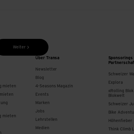
Weiter
Über Transa
Sponsorings
Partnerscha
Newsletter
Schweizer W
Blog
Explora
g mieten
4-Seasons Magazin
«Rolling Blok
 mieten
Events
Blokwelt
tung
Marken
Schweizer J
Jobs
Bike Adventu
g mieten
Lehrstellen
Höhenfieber
Medien
Think Climb 
n