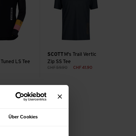
SCOTT
M's Trail Vertic
 Tuned LS Tee
Zip SS Tee
CHF
59.90
CHF
41.90
Über Cookies