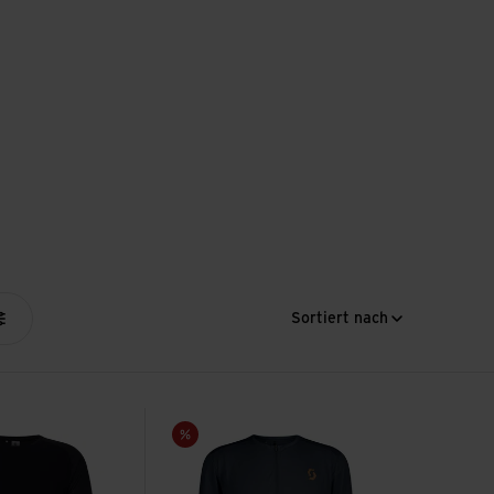
Sortiert nach
Tee ansehen
M's Trail Vertic Zip SS Tee ansehen
Sale