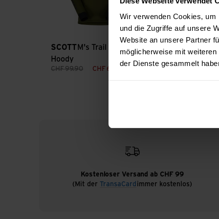
Diese Webseite verwendet 
Wir verwenden Cookies, um I
und die Zugriffe auf unsere
Website an unsere Partner fü
SCOTT
M's Trail Storm LS
SCOTT
M's Tu
möglicherweise mit weiteren
Hoody
Tee
der Dienste gesammelt habe
CHF
99.90
CHF
69.90
CHF
89.90
Kostenloser Versand ab CHF 99
(Mit der
TransaCard
immer kostenlos)