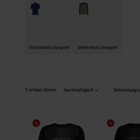
Velotrikots kurzarm
Velotrikots langarm
Velotrikots kurzarm
Velotrikots langarm
7 Artikel filtern
Nachhaltigkeit
Bekleidungs
M's Trail Tuned LS Tee ansehen
M's Trail Tuned S
Sale
Sale