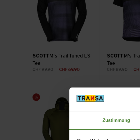
SCOTT
M's Trail Tuned LS
SCOTT
M's Tra
Tee
Tee
CHF
99.90
CHF
69.90
CHF
89.90
CH
M's Trail Storm LS Hoody ansehen
M's Tuned SL SS 
Sale
Zustimmung