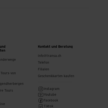
 und
Kontakt und Beratung
ften
info@transa.ch
anderwege
Telefon
Filialen
 Tour» von
Geschenkkarten kaufen
ugendherbergen
Instagram
re Tours
Youtube
Facebook
Live
Tiktok