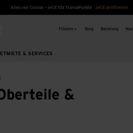
Alles von Cocoon – jetzt 10x TransaPunkte
Jetzt profitieren!
Filialen
Blog
Beratung
Nac
che
ET
MIETE & SERVICES
t
berteile &