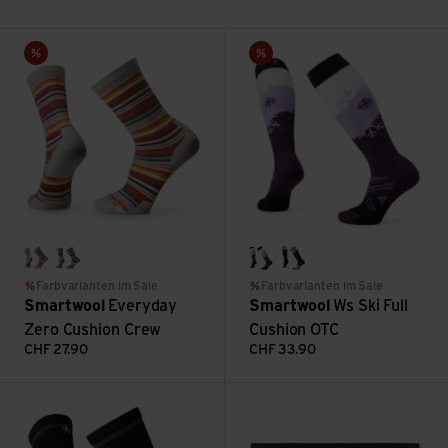
Everyday Zero Cushion Crew ansehen
Ws Ski Full Cushion OTC anseh
Sale
Sale
ash
fossil
purple iris
purple eclipse
Farbvarianten im Sale
Farbvarianten im Sale
Smartwool
Everyday
Smartwool
Ws Ski Full
Zero Cushion Crew
Cushion OTC
CHF
27.90
CHF
33.90
Ws Hike Light Cushion Crew ansehen
Ws Intraknit Bikini ansehen