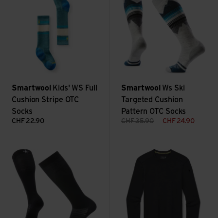
Smartwool
Kids' WS Full
Smartwool
Ws Ski
Cushion Stripe OTC
Targeted Cushion
Socks
Pattern OTC Socks
CHF
22.90
CHF
35.90
CHF
24.90
Ski Zero Cushion OTC Socks ansehen
Ms Merino 250 Crew ansehen