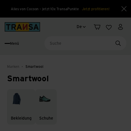
Alles von Cocoon – jetzt 10x TransaPunkte
Jetzt profitieren!
Sch
Sprachwechsel
Back to home
De
Warenkorb
Merkliste
Mein
Menü
Suche
Marken
Smartwool
Smartwool
Bekleidung
Schuhe
Bekleidung
Schuhe