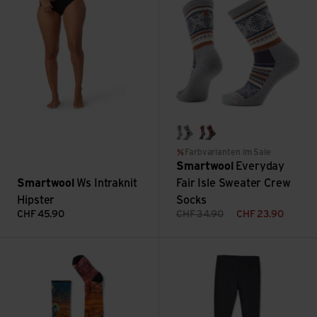
light gray
moonbeam
Farbvarianten im Sale
Smartwool
Everyday
Smartwool
Ws Intraknit
Fair Isle Sweater Crew
Hipster
Socks
CHF
45.90
CHF
34.90
CHF
23.90
Junior Ski Zero Cushion Geo Peaks Print ansehen
Women's Merino 250 Baselaye