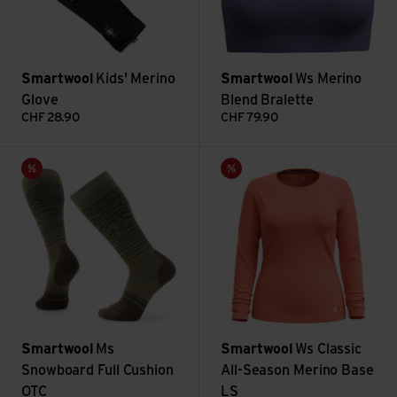
Smartwool
Kids' Merino
Smartwool
Ws Merino
Glove
Blend Bralette
CHF
28.90
CHF
79.90
Ms Snowboard Full Cushion OTC ansehen
Ws Classic All-Season Merino
Sale
Sale
Smartwool
Ms
Smartwool
Ws Classic
Snowboard Full Cushion
All-Season Merino Base
OTC
LS