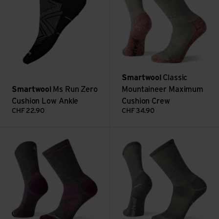
Smartwool
Classic
Smartwool
Ms Run Zero
Mountaineer Maximum
Cushion Low Ankle
Cushion Crew
CHF
22.90
CHF
34.90
Ws Hike Full Cushion Crew ansehen
Classic Hike Light Cushion Cr