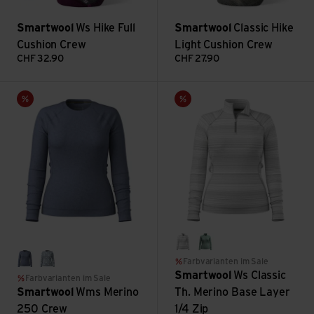
Smartwool
Ws Hike Full
Smartwool
Classic Hike
Cushion Crew
Light Cushion Crew
CHF
32.90
CHF
27.90
Wms Merino 250 Crew ansehen
Ws Classic Th. Merino Base La
Sale
Sale
light gray color shift
arctic green heather
Farbvarianten im Sale
nightfall blue heather
nightfall deco floral
Smartwool
Ws Classic
Farbvarianten im Sale
Smartwool
Wms Merino
Th. Merino Base Layer
250 Crew
1/4 Zip