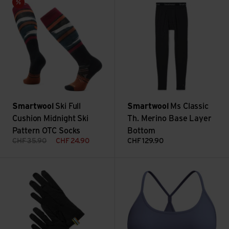
Sale
Smartwool
Ski Full
Smartwool
Ms Classic
Cushion Midnight Ski
Th. Merino Base Layer
Pattern OTC Socks
Bottom
CHF
35.90
CHF
24.90
CHF
129.90
Kids' Merino Glove ansehen
Ws Merino Blend Bralette ans