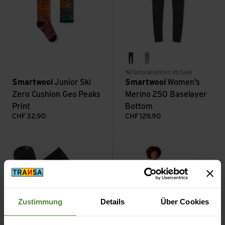
charcoal heather
nightfall deco floral
Farbvarianten im Sale
Smartwool
Junior Ski
Smartwool
Women's
Zero Cushion Geo Peaks
Merino 250 Baselayer
Print
Bottom
CHF
32.90
CHF
129.90
Ski Targeted Cushion OTC Socks ansehen
Ws Intraknit Racerback Bra an
Zustimmung
Details
Über Cookies