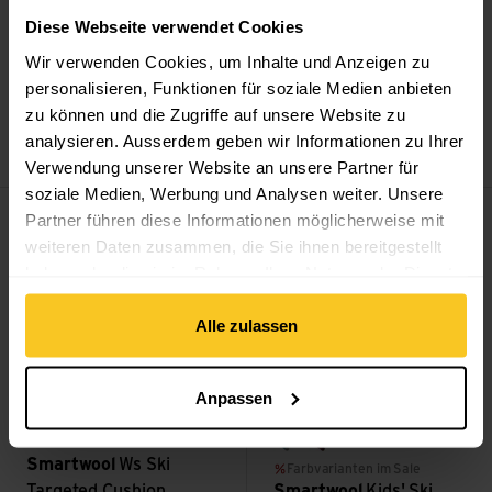
Diese Webseite verwendet Cookies
Wir verwenden Cookies, um Inhalte und Anzeigen zu
black
laguna blue
blackheather
emerald green hthr
Farbvarianten im Sale
Farbvarianten im Sale
personalisieren, Funktionen für soziale Medien anbieten
Smartwool
Ski Targeted
Smartwool
Ws Intraknit
zu können und die Zugriffe auf unsere Website zu
Cushion OTC Socks
Racerback Bra
analysieren. Ausserdem geben wir Informationen zu Ihrer
CHF
35.90
CHF
85.90
Verwendung unserer Website an unsere Partner für
soziale Medien, Werbung und Analysen weiter. Unsere
Ws Ski Targeted Cushion Compression Prin OTC Socks ansehe
Kids' Ski Light Cushion OTC S
Sale
Sale
Partner führen diese Informationen möglicherweise mit
weiteren Daten zusammen, die Sie ihnen bereitgestellt
haben oder die sie im Rahmen Ihrer Nutzung der Dienste
gesammelt haben.
Alle zulassen
Anpassen
medium gray
alpine blue
Smartwool
Ws Ski
Farbvarianten im Sale
Targeted Cushion
Smartwool
Kids' Ski