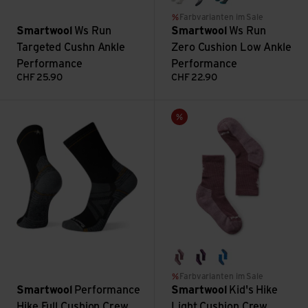
ash
medium gray
twilight blue
Farbvarianten im Sale
Smartwool
Ws Run
Smartwool
Ws Run
Targeted Cushn Ankle
Zero Cushion Low Ankle
Performance
Performance
CHF
25.90
CHF
22.90
Performance Hike Full Cushion Crew ansehen
Kid's Hike Light Cushion Crew
Sale
argyle purple
purple iris
laguna blue
Farbvarianten im Sale
Smartwool
Performance
Smartwool
Kid's Hike
Hike Full Cushion Crew
Light Cushion Crew