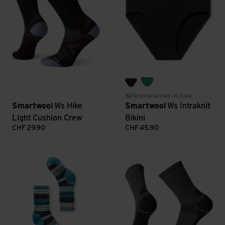
black
emerald green
Farbvarianten im Sale
Smartwool
Ws Hike
Smartwool
Ws Intraknit
Light Cushion Crew
Bikini
CHF
29.90
CHF
45.90
Kids Hike Full Cushion Crew ansehen
Performance Hike Light Cushi