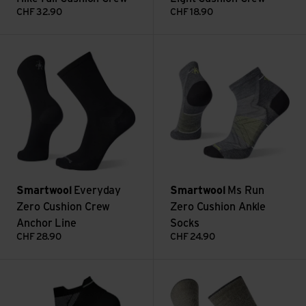
CHF
32.90
CHF
18.90
Everyday Zero Cushion Crew Anchor Line ansehen
Ms Run Zero Cushion Ankle So
Smartwool
Everyday
Smartwool
Ms Run
Zero Cushion Crew
Zero Cushion Ankle
Anchor Line
Socks
CHF
28.90
CHF
24.90
Ms Run Zero Cushion Low Ankle ansehen
Classic Mountaineer Maximum