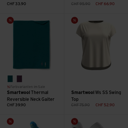
CHF
33.90
CHF
95.90
CHF
66.90
Thermal Reversible Neck Gaiter ansehen
Ws SS Swing Top ansehen
Sale
Sale
emerald green
purple iris heather
Farbvarianten im Sale
Smartwool
Thermal
Smartwool
Ws SS Swing
Reversible Neck Gaiter
Top
CHF
39.90
CHF
75.90
CHF
52.90
Kids' WS Full Cushion Stripe OTC Socks ansehen
Ws Ski Targeted Cushion Patt
Sale
Sale