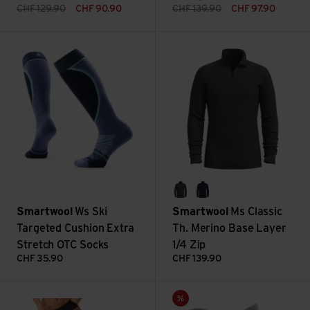
CHF
129.90
CHF
90.90
CHF
139.90
CHF
97.90
Ws Ski Targeted Cushion Extra Stretch OTC Socks ansehen
Ms Classic Th. Merino Base La
charcoal heather
deep navy
Smartwool
Ws Ski
Smartwool
Ms Classic
Targeted Cushion Extra
Th. Merino Base Layer
Stretch OTC Socks
1/4 Zip
CHF
35.90
CHF
139.90
Ws Intraknit Hipster ansehen
Everyday Fair Isle Sweater Cr
Sale