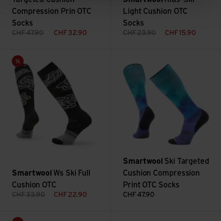
Compression Prin OTC
Light Cushion OTC
Socks
Socks
CHF
47.90
CHF
32.90
CHF
23.90
CHF
15.90
Ws Ski Full Cushion OTC ansehen
Ski Targeted Cushion Compres
Sale
Smartwool
Ski Targeted
Smartwool
Ws Ski Full
Cushion Compression
Cushion OTC
Print OTC Socks
CHF
33.90
CHF
22.90
CHF
47.90
Ski Full Cushion Midnight Ski Pattern OTC Socks ansehen
Ms Classic Th. Merino Base L