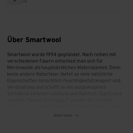
ZQ
Über Smartwool
Smartwool wurde 1994 gegründet. Nach reihen mit
verschiedenen Fasern entschied man sich für
Merinowolle als hauptsächlichen Materialanteil. Denn
keine andere Naturfaser bietet so viele natürliche
Eigenschaften hinsichtlich Feuchtigkeitstransport und
Verdunstung und schafft so ein ausgewogenes
Verhältnis zwischen Leistung und Komfort. Durch eine
spezielle "Smart Technology" werden die feinsten
Fasern der aus Neuseeland stammenden Merinowolle
zu Smartwool verarbeitet. Diese ist besonders weich,
Mehr lesen
natürlich elastisch und äusserst strapazierfähig. Dank
der Resistenz gegen geruchsverursachende Bakterien
ist Smartwool ein idealer Reisebegleiter und das auch