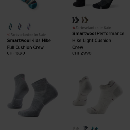
medium gray
military oliv/fossil
Farbvarianten im Sale
cascade green
neptune blue
ultra violet
Smartwool
Performance
Farbvarianten im Sale
Smartwool
Kids Hike
Hike Light Cushion
Full Cushion Crew
Crew
CHF
19.90
CHF
29.90
Ws Run Targeted Cushn Ankle Performance ansehen
Ws Run Zero Cushion Low Ank