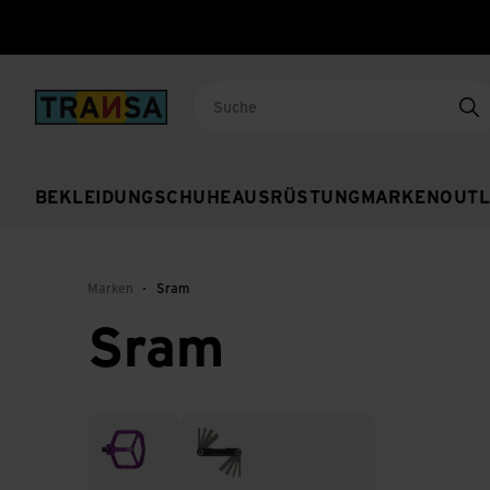
Back to home
Su
BEKLEIDUNG
SCHUHE
AUSRÜSTUNG
MARKEN
OUTL
Marken
Sram
Sram
Veloteile
Werkzeuge & Reinigung