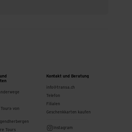
n. Der Gedanke, durch
bessern, liess sie nicht
er Antriebs-Himmel ist
rbesserungen suchen,
tieren. Optimieren.
 und
Kontakt und Beratung
ften
info@transa.ch
anderwege
Telefon
Filialen
 Tour» von
Geschenkkarten kaufen
ugendherbergen
Instagram
re Tours