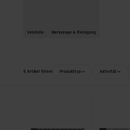
Veloteile
Werkzeuge & Reinigung
5 Artikel filtern
Produkttyp
Aktivität
PC 1110, 114 Links Powerlock 11 Speed ansehen
Chain GX Eagle A