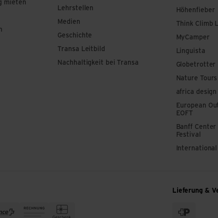
g mieten
Lehrstellen
Höhenfieber
Medien
Think Climb 
n
Geschichte
MyCamper
Transa Leitbild
Linguista
Nachhaltigkeit bei Transa
Globetrotter
Nature Tours
africa design
European Out
EOFT
Banff Center
Festival
Internationa
Lieferung & V