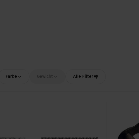
Farbe
Gewicht
Alle Filter
XS Transmission 12SP ansehen
NX Eagle 126 Links 12-Fach ansehen
Powerlock 11-