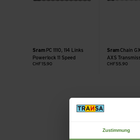
Sram
PC 1110, 114 Links
Sram
Chain GX
Powerlock 11 Speed
AXS Transmiss
CHF
15.90
CHF
55.90
Über Sram
Zustimmung
Manchmal ist es schwer z