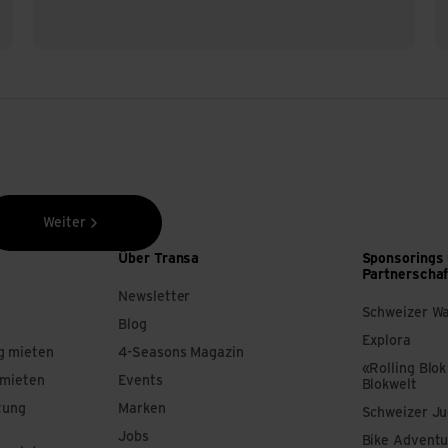
gemeinschaft. Doch damit gab SRAM sich nicht zufriede
emsen, Innenlager und Kurbeln Fahrräder noch weiter ver
gann man, mit Avid und Truvativ zusammenzuarbeiten. D
d SRAM weiter nach technischen und technologischen Ve
ative Fahrrad weiterentwickeln und neu definieren. Jus
nderen davonfahren.
Weiter
Über Transa
Sponsorings
Partnerscha
Newsletter
Schweizer W
Blog
Explora
g mieten
4-Seasons Magazin
«Rolling Blok
 mieten
Events
Blokwelt
tung
Marken
Schweizer J
Jobs
Bike Adventu