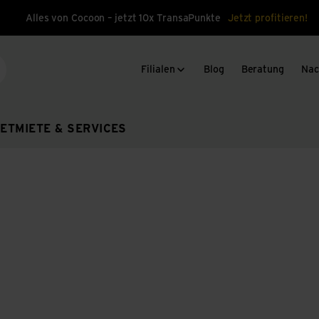
Alles von Cocoon – jetzt 10x TransaPunkte
Jetzt profitieren!
Filialen
Blog
Beratung
Nac
che
ET
MIETE & SERVICES