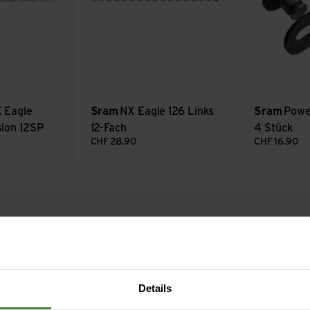
 Eagle
Sram
NX Eagle 126 Links
Sram
Powe
ion 12SP
12-Fach
4 Stück
CHF
28.90
CHF
16.90
Details
u glauben, was SRAM seit mehr als 25 Jahren macht. D