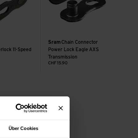
Sram
Chain Connector
rlock 11-Speed
Power Lock Eagle AXS
Transmission
CHF
15.90
Über Cookies
amals waren es sechs