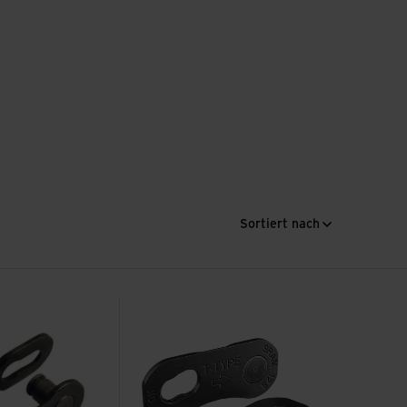
Sortiert nach
Speed 4 Stück ansehen
Chain Connector Power Lock Eagle AXS Tr