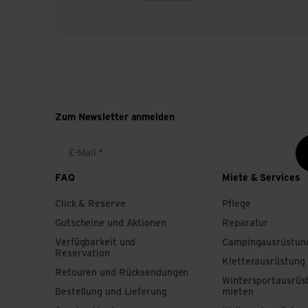
Aufsehen in der Radsport
den Einsatz der besten Br
los. Aus diesem Grund be
erreicht. Und jetzt? Wir
diese anwenden, das ultim
Justieren. Optimieren. A
Zum Newsletter anmelden
E-Mail *
FAQ
Miete & Services
Click & Reserve
Pflege
Gutscheine und Aktionen
Reparatur
Verfügbarkeit und
Campingausrüstun
Reservation
Kletterausrüstung
Retouren und Rücksendungen
Wintersportausrüs
Bestellung und Lieferung
mieten