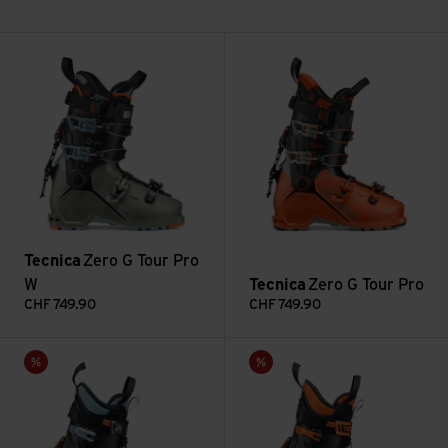
Zero G Tour Pro W ansehen
Zero G Tour Pro ansehen
Tecnica
Zero G Tour Pro
W
Tecnica
Zero G Tour Pro
CHF
749.90
CHF
749.90
Zero G Peak W ansehen
Zero G Peak ansehen
Sale
Sale