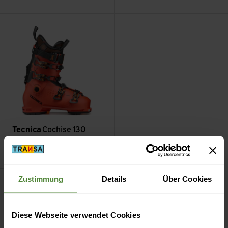
Cochise 130 DYN GW ansehen
Tecnica
Cochise 130
DYN GW
CHF
599.90
Zustimmung
Details
Über Cookies
Filter
Diese Webseite verwendet Cookies