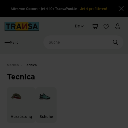
Alles von Cocoon – jetzt 10x TransaPunkte
Jetzt profitieren!
Sch
Sprachwechsel
Back to home
De
Warenkorb
Merkliste
Mein
Menü
Suche
Marken
Tecnica
Tecnica
Ausrüstung
Schuhe
Ausrüstung
Schuhe