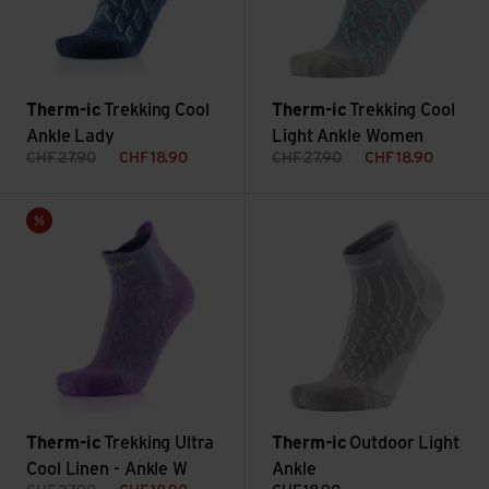
Therm-ic
Trekking Cool
Therm-ic
Trekking Cool
Ankle Lady
Light Ankle Women
CHF
27.90
CHF
18.90
CHF
27.90
CHF
18.90
Trekking Ultra Cool Linen - Ankle W ansehen
Outdoor Light Ankle ansehen
Sale
Therm-ic
Trekking Ultra
Therm-ic
Outdoor Light
Cool Linen - Ankle W
Ankle