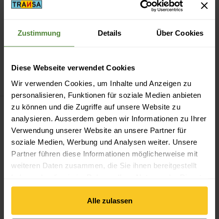
Zustimmung
Details
Über Cookies
Therm-ic
Outdoor Light
Diese Webseite verwendet Cookies
Linen Ankle
CHF
24.90
Wir verwenden Cookies, um Inhalte und Anzeigen zu
personalisieren, Funktionen für soziale Medien anbieten
zu können und die Zugriffe auf unsere Website zu
Filter
analysieren. Ausserdem geben wir Informationen zu Ihrer
Verwendung unserer Website an unsere Partner für
soziale Medien, Werbung und Analysen weiter. Unsere
Partner führen diese Informationen möglicherweise mit
weiteren Daten zusammen, die Sie ihnen bereitgestellt
haben oder die sie im Rahmen Ihrer Nutzung der Dienste
Kostenloser Versand ab CHF 99
gesammelt haben.
(Mit der
TransaCard
immer kostenlos)
Alle zulassen