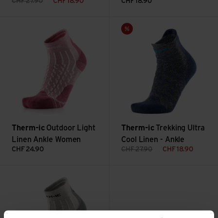
CHF
27.90
CHF
18.90
CHF
18.90
Outdoor Light Linen Ankle Women ansehen
Trekking Ultra Cool Linen - An
Sale
Therm-ic
Outdoor Light
Therm-ic
Trekking Ultra
Linen Ankle Women
Cool Linen - Ankle
CHF
24.90
CHF
27.90
CHF
18.90
Outdoor Light Linen Ankle ansehen