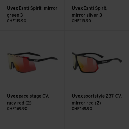
Uvex
Esntl Spirit, mirror
Uvex
Esntl Spirit,
green 3
mirror silver 3
CHF
119.90
CHF
119.90
pace stage CV, racy red (2) ansehen
sportstyle 237 CV, mirror red 
Uvex
pace stage CV,
Uvex
sportstyle 237 CV,
racy red (2)
mirror red (2)
CHF
169.90
CHF
149.90
sportstyle 237 CV, mirror blue (2) ansehen
axos set, mirror purple (3+0)