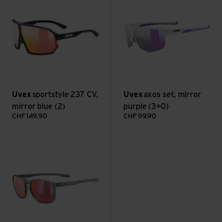
Uvex
sportstyle 237 CV,
Uvex
axos set, mirror
mirror blue (2)
purple (3+0)
CHF
149.90
CHF
99.90
LGL 52, mirror red (3) ansehen