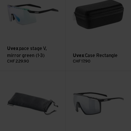
Uvex
pace stage V,
mirror green (1-3)
Uvex
Case Rectangle
CHF
229.90
CHF
17.90
Eyewear Bag ansehen
Mtn Perform, mirror silver 3 