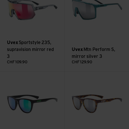
Uvex
Sportstyle 235,
supravision mirror red
Uvex
Mtn Perform S,
3
mirror silver 3
CHF
109.90
CHF
129.90
Esntl Spirit, mirror green 3 ansehen
Esntl Spirit, mirror silver 3 an