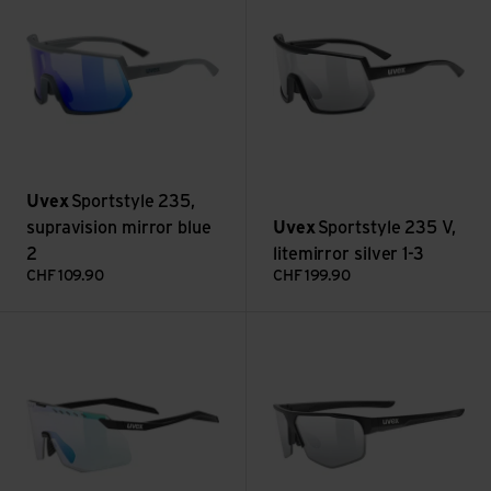
Uvex
Sportstyle 235,
supravision mirror blue
Uvex
Sportstyle 235 V,
2
litemirror silver 1-3
CHF
109.90
CHF
199.90
pace stage s V, mirror green (1-3) ansehen
axos set, mirror silver (3+0) 