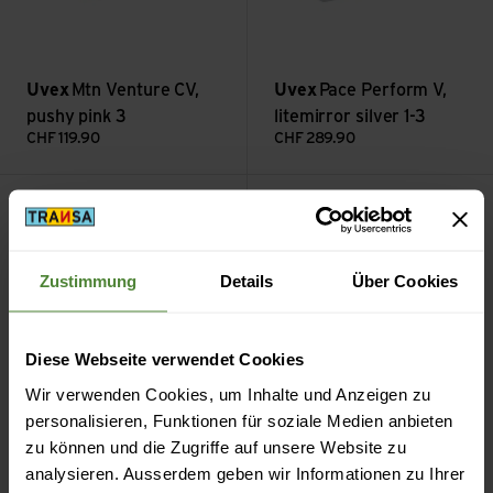
Uvex
Mtn Venture CV,
Uvex
Pace Perform V,
pushy pink 3
litemirror silver 1-3
CHF
119.90
CHF
289.90
Pace Perform small V, litemirror silver 1-3 ansehen
Mtn Perform S, mirror blue 2 
Zustimmung
Details
Über Cookies
Diese Webseite verwendet Cookies
Wir verwenden Cookies, um Inhalte und Anzeigen zu
personalisieren, Funktionen für soziale Medien anbieten
Uvex
Pace Perform
zu können und die Zugriffe auf unsere Website zu
small V, litemirror silver
Uvex
Mtn Perform S,
analysieren. Ausserdem geben wir Informationen zu Ihrer
1-3
mirror blue 2