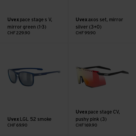
Uvex
pace stage s V,
Uvex
axos set, mirror
mirror green (1-3)
silver (3+0)
CHF
229.90
CHF
99.90
LGL 52 smoke ansehen
pace stage CV, pushy pink (3)
Uvex
pace stage CV,
Uvex
LGL 52 smoke
pushy pink (3)
CHF
69.90
CHF
169.90