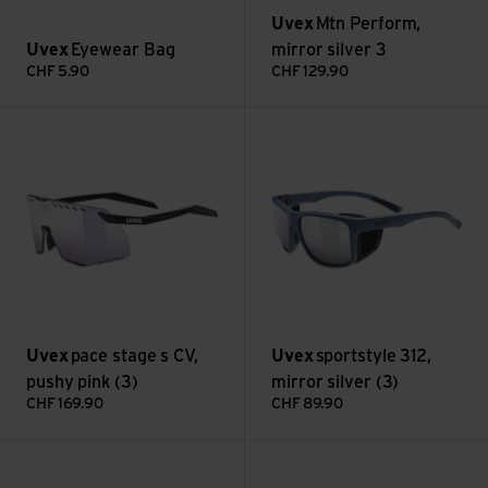
Uvex
Mtn Perform,
Uvex
Eyewear Bag
mirror silver 3
CHF
5.90
CHF
129.90
pace stage s CV, pushy pink (3) ansehen
sportstyle 312, mirror silver (
Uvex
pace stage s CV,
Uvex
sportstyle 312,
pushy pink (3)
mirror silver (3)
CHF
169.90
CHF
89.90
Sportstyle 235, supravision mirror blue 2 ansehen
Sportstyle 235 V, litemirror si