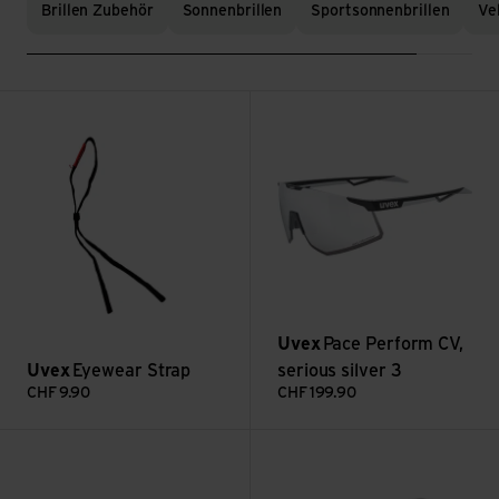
Brillen Zubehör
Sonnenbrillen
Sportsonnenbrillen
Ve
Eyewear Strap ansehen
Pace Perform CV, serious silv
Uvex
Pace Perform CV,
Uvex
Eyewear Strap
serious silver 3
CHF
9.90
CHF
199.90
pace stage V, mirror green (1-3) ansehen
Case Rectangle ansehen