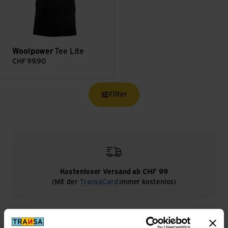
Woolpower
Tee Lite
CHF
99.90
Filter
Kostenloser Versand ab CHF 99
(Mit der
TransaCard
immer kostenlos)