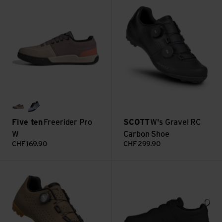
wonder taupe/grey one/wonder oxide
crystal sky/off white/glow blue
Five ten
Freerider Pro
SCOTT
W's Gravel RC
W
Carbon Shoe
CHF
169.90
CHF
299.90
W's Gravel Pro Shoe ansehen
Freerider Pro BOA ansehen