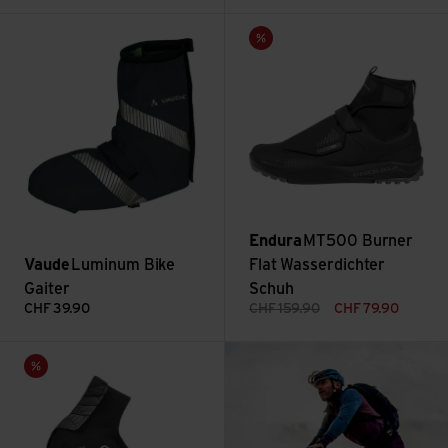
Luminum Bike Gaiter ansehen
MT500 Burner Flat Wasserdic
Sale
Endura
MT500 Burner
Vaude
Luminum Bike
Flat Wasserdichter
Gaiter
Schuh
CHF
39.90
CHF
159.90
CHF
79.90
: Packliste und Tipp
Ride Winter Shoe Cover ansehen
Mehr lesen
Sale