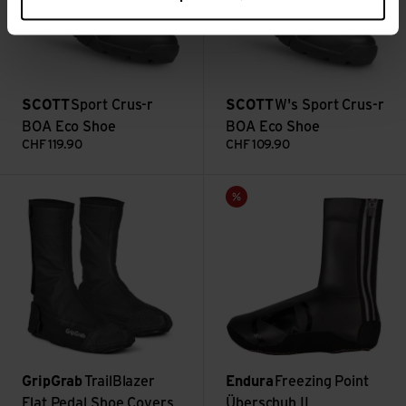
SCOTT
Sport Crus-r
SCOTT
W's Sport Crus-r
BOA Eco Shoe
BOA Eco Shoe
CHF
119.90
CHF
109.90
TrailBlazer Flat Pedal Shoe Covers ansehen
Freezing Point Überschuh II a
Sale
GripGrab
TrailBlazer
Endura
Freezing Point
Flat Pedal Shoe Covers
Überschuh II