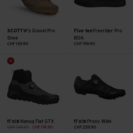
SCOTT
W's Gravel Pro
Five ten
Freerider Pro
Shoe
BOA
CHF
139.90
CHF
199.90
Nanuq Flat GTX ansehen
Proxy Wide ansehen
Sale
fi'zi:k
Nanuq Flat GTX
fi'zi:k
Proxy Wide
CHF
249.90
CHF
174.90
CHF
259.90