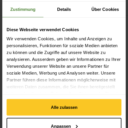
fi'zi:k
Beat
Adventure Shoes
CHF
189.90
CHF
329.90
Zustimmung
Details
Über Cookies
Stylus XC ansehen
Winter Innensohle ansehen
Sale
Diese Webseite verwendet Cookies
Wir verwenden Cookies, um Inhalte und Anzeigen zu
personalisieren, Funktionen für soziale Medien anbieten
zu können und die Zugriffe auf unsere Website zu
analysieren. Ausserdem geben wir Informationen zu Ihrer
Verwendung unserer Website an unsere Partner für
soziale Medien, Werbung und Analysen weiter. Unsere
Partner führen diese Informationen möglicherweise mit
Giro
Stylus XC
Lake
Winter Innensohle
weiteren Daten zusammen, die Sie ihnen bereitgestellt
CHF
139.90
CHF
28.90
CHF
13.90
haben oder die sie im Rahmen Ihrer Nutzung der Dienste
Sport Crus-r BOA Eco Shoe ansehen
W's Sport Crus-r BOA Eco Sho
gesammelt haben.
Alle zulassen
Anpassen