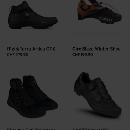
fi'zi:k
Terra Artica GTX
Giro
Blaze Winter Shoe
CHF
279.90
CHF
199.90
5.10 Trailcross GTX ansehen
Gravel RC Carbon Shoe anseh