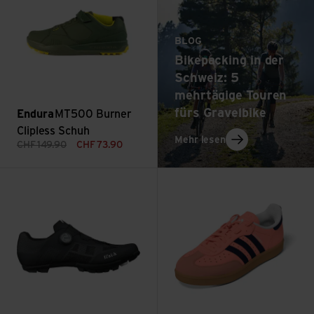
BLOG
Bikepacking in der
Schweiz: 5
mehrtägige Touren
fürs Gravelbike
Endura
MT500 Burner
Clipless Schuh
: Bikepacking in d
Mehr lesen
CHF
149.90
CHF
73.90
Proxy ansehen
Velosamba Leather ansehen