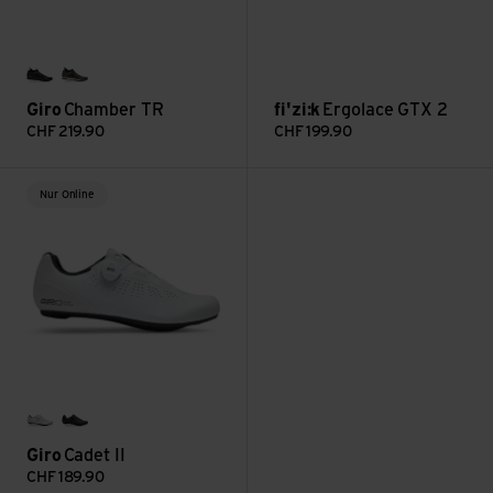
black
dark sage
Giro
Chamber TR
fi'zi:k
Ergolace GTX 2
CHF
219.90
CHF
199.90
Cadet II ansehen
Nur Online
white
black
Giro
Cadet II
CHF
189.90