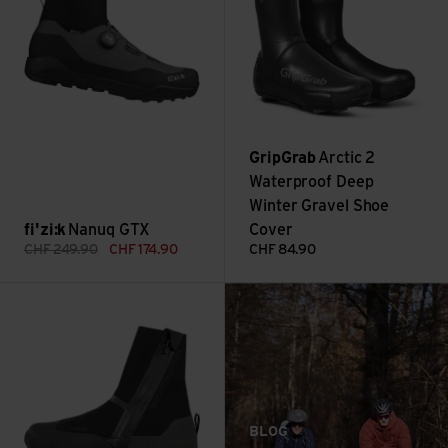
GripGrab
Arctic 2
Waterproof Deep
Winter Gravel Shoe
fi'zi:k
Nanuq GTX
Cover
CHF
249.90
CHF
174.90
CHF
84.90
: Gravelbike im Wint
MT500 Plus Overshoe ansehen
Mehr lesen
BLOG