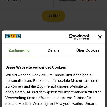
CHF
69.90
CHF
124.90
CHF
86.90
Filter
Zustimmung
Details
Über Cookies
Kostenloser Versand ab CHF 99
(Mit der
TransaCard
immer kostenlos)
Diese Webseite verwendet Cookies
Wir verwenden Cookies, um Inhalte und Anzeigen zu
personalisieren, Funktionen für soziale Medien anbieten
zu können und die Zugriffe auf unsere Website zu
Sicheres Bezahlen mit Twint, Kreditkarte und mehr.
analysieren. Ausserdem geben wir Informationen zu Ihrer
Verwendung unserer Website an unsere Partner für
soziale Medien, Werbung und Analysen weiter. Unsere