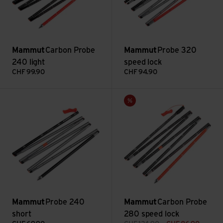
Mammut
Carbon Probe
Mammut
Probe 320
240 light
speed lock
CHF
99.90
CHF
94.90
Probe 240 short ansehen
Carbon Probe 280 speed lock 
Sale
Mammut
Probe 240
Mammut
Carbon Probe
short
280 speed lock