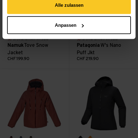
Alle zulassen
Anpassen
tittles: real red
blue marin
tittles: purple beans
berry fig
blue sage
brisk purple
talon gold
Farbvarianten im Sale
Farbvarianten im Sale
Namuk
Tove Snow
Patagonia
W's Nano
Jacket
Puff Jkt
CHF
199.90
CHF
219.90
Carving Winter Jacket ansehen
Proton Hoody W ansehen