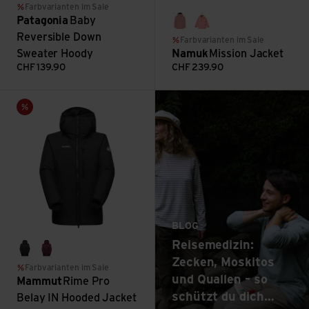
Farbvarianten im Sale
Patagonia
Baby
dark rose
galaxy: sunset rose
Reversible Down
Farbvarianten im Sale
Sweater Hoody
Namuk
Mission Jacket
CHF
139.90
CHF
239.90
: Reisemedizin: Zec
Rime Pro Belay IN Hooded Jacket Women ansehen
Mehr lesen
Sale
BLOG
Reisemedizin:
black
vin/black
Zecken, Moskitos
Farbvarianten im Sale
und Quallen – so
Mammut
Rime Pro
schützt du dich
Belay IN Hooded Jacket