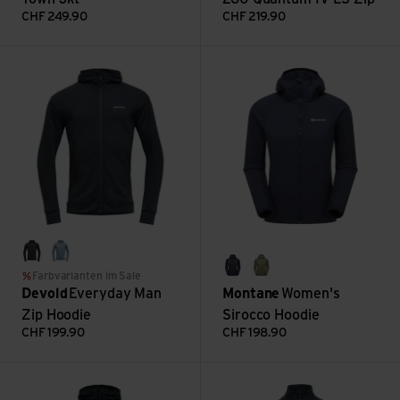
CHF
249.90
CHF
219.90
Everyday Man Zip Hoodie ansehen
Women's Sirocco Hoodie anse
ink
skyblue
eclipse blue
caper
Farbvarianten im Sale
Devold
Everyday Man
Montane
Women's
Zip Hoodie
Sirocco Hoodie
CHF
199.90
CHF
198.90
Everyday Woman Zip Hoodie ansehen
Everyday Man Jacket ansehen