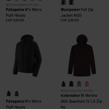
black
bobcat brown
canopy green
dried mango
barnacle blue
forest green
dark navy
Farbvarianten im Sale
Patagonia
W's Micro
Woolpower
Full Zip
Puff Hoody
Jacket 400
CHF
329.90
CHF
224.90
M's Micro Puff Hoody ansehen
W Merino 260 Quantum IV LS 
bittersweet
black
summit/blush
pop
Farbvarianten im Sale
Icebreaker
W Merino
black
canopy green
Patagonia
M's Micro
260 Quantum IV LS Zip
Puff Hoody
Ho