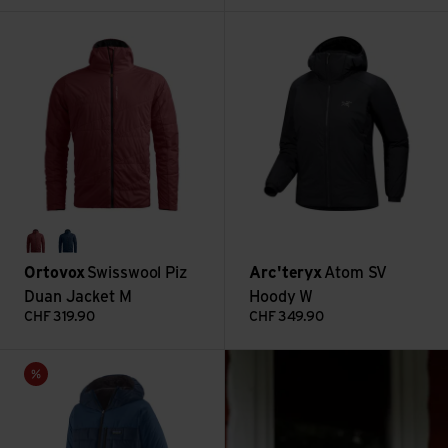
Swisswool Piz Duan Jacket M ansehen
Atom SV Hoody W ansehen
red malbec
deep ocean
Ortovox
Swisswool Piz
Arc'teryx
Atom SV
Duan Jacket M
Hoody W
CHF
319.90
CHF
349.90
: Was gehört in die
M's Hi-Loft Nano Puff Hoody ansehen
Mehr lesen
Sale