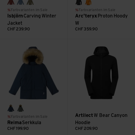
volcano
lagoon
moss
black
blaze
Farbvarianten im Sale
Farbvarianten im Sale
Isbjörn
Carving Winter
Arc'teryx
Proton Hoody
Jacket
W
CHF
239.90
CHF
359.90
Serkkula ansehen
W Bear Canyon Hoodie ansehe
navy
thyme green
Artilect
W Bear Canyon
Farbvarianten im Sale
Reima
Serkkula
Hoodie
CHF
199.90
CHF
209.90