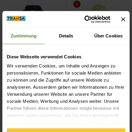
Baby Down Sweater ansehen
W Merino 200 Realfleece Desc
Sale
Zustimmung
Details
Über Cookies
Diese Webseite verwendet Cookies
Icebreaker
W Merino
Wir verwenden Cookies, um Inhalte und Anzeigen zu
Patagonia
Baby Down
200 Realfleece
personalisieren, Funktionen für soziale Medien anbieten
Sweater
Descender LS Zip H
zu können und die Zugriffe auf unsere Website zu
CHF
119.90
CHF
199.90
CHF
139.90
analysieren. Ausserdem geben wir Informationen zu Ihrer
Verwendung unserer Website an unsere Partner für
Tove Snow Jacket ansehen
W's Nano Puff Jkt ansehen
soziale Medien, Werbung und Analysen weiter. Unsere
Partner führen diese Informationen möglicherweise mit
weiteren Daten zusammen, die Sie ihnen bereitgestellt
haben oder die sie im Rahmen Ihrer Nutzung der Dienste
gesammelt haben.