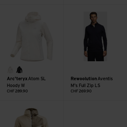
Atom SL Hoody W ansehen
Aventis M's Full Zip LS ansehe
arctic silk
black
Arc'teryx
Atom SL
Rewoolution
Aventis
Hoody W
M's Full Zip LS
CHF
289.90
CHF
269.90
Swisswool Piz Duan Jacket W ansehen