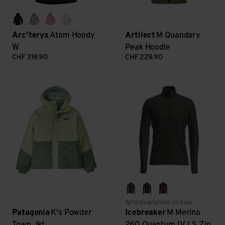
black
habitat
pineberry
arctic silk
Arc'teryx
Atom Hoody
Artilect
M Quandary
W
Peak Hoodie
CHF
319.90
CHF
229.90
K's Powder Town Jkt ansehen
M Merino 260 Quantum IV LS 
dk loden
black
java
Farbvarianten im Sale
Patagonia
K's Powder
Icebreaker
M Merino
Town Jkt
260 Quantum IV LS Zip