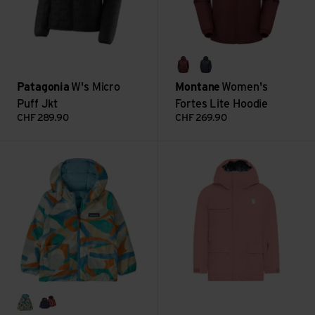
sumac
eclipse blue
Patagonia
W's Micro
Montane
Women's
Puff Jkt
Fortes Lite Hoodie
CHF
289.90
CHF
269.90
Baby Reversible Down Sweater Hoody ansehen
Mission Jacket ansehen
smudge: rutabaga white
forest being: sizzle red