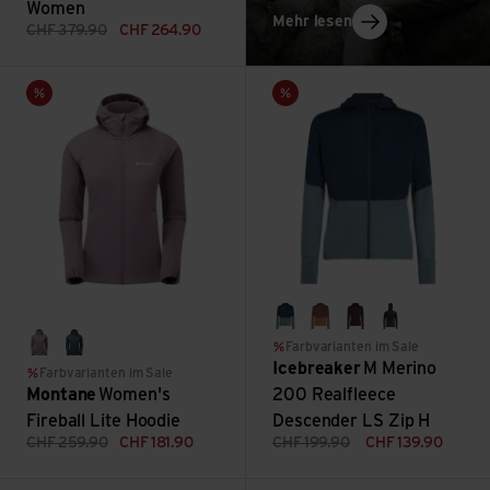
davor
Women
: Reisemedizin: Ze
Mehr lesen
CHF
379.90
CHF
264.90
Women's Fireball Lite Hoodie ansehen
M Merino 200 Realfleece Desc
Sale
Sale
abyss/blue ash/cb
carob/dusty clay/cb
java
black/graphi
Farbvarianten im Sale
moonscape
deep forest
Icebreaker
M Merino
Farbvarianten im Sale
Montane
Women's
200 Realfleece
Fireball Lite Hoodie
Descender LS Zip H
CHF
259.90
CHF
181.90
CHF
199.90
CHF
139.90