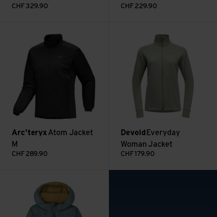
CHF
329.90
CHF
229.90
Atom Jacket M ansehen
Everyday Woman Jacket anse
Arc'teryx
Atom Jacket
Devold
Everyday
M
Woman Jacket
CHF
289.90
CHF
179.90
: Schneeblindheit –
Baby Hi-Loft Down Sweater Hoody ansehen
Mehr lesen