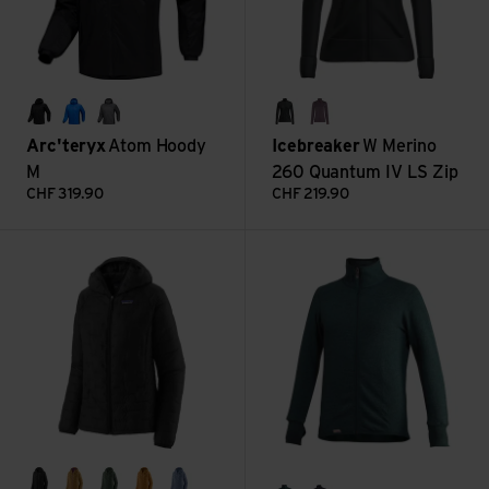
black
fluidity/blk sapphire
cloud/black
black
grey plum
Arc'teryx
Atom Hoody
Icebreaker
W Merino
M
260 Quantum IV LS Zip
CHF
319.90
CHF
219.90
W's Micro Puff Hoody ansehen
Full Zip Jacket 400 ansehen