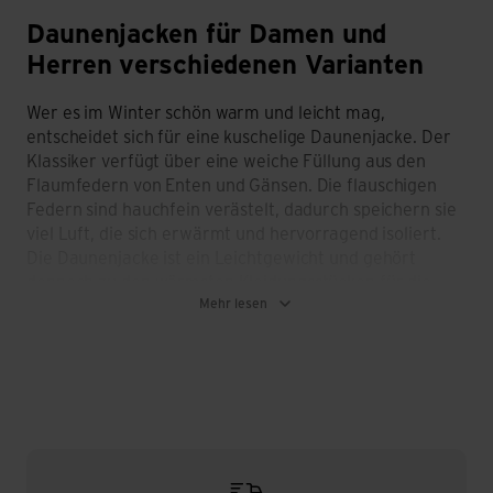
Daunenjacken für Damen und
Herren verschiedenen Varianten
Wer es im Winter schön warm und leicht mag,
entscheidet sich für eine kuschelige Daunenjacke. Der
Klassiker verfügt über eine weiche Füllung aus den
Flaumfedern von Enten und Gänsen. Die flauschigen
Federn sind hauchfein verästelt, dadurch speichern sie
viel Luft, die sich erwärmt und hervorragend isoliert.
Die Daunenjacke ist ein Leichtgewicht und gehört
dennoch zu den wärmsten Kleidungsstücken für die
Mehr lesen
kalte Jahreszeit. Stöbere online durch die grosse
Auswahl an Daunenjacken für Damen oder schau in
einer der Filialen vorbei um das passende Modell zu
finden.