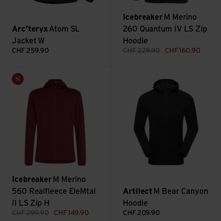
Icebreaker
M Merino
Arc'teryx
Atom SL
260 Quantum IV LS Zip
Jacket W
Hoodie
CHF
259.90
CHF
229.90
CHF
160.90
M Merino 560 Realfleece EleMtal II LS Zip H ansehen
M Bear Canyon Hoodie ansehe
Sale
Icebreaker
M Merino
560 Realfleece EleMtal
Artilect
M Bear Canyon
II LS Zip H
Hoodie
CHF
299.90
CHF
149.90
CHF
209.90