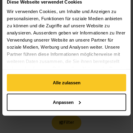
Diese Webseite verwendet Cookies
Women's
Women's
Wir verwenden Cookies, um Inhalte und Anzeigen zu
CHF
94.90
CHF
46.90
CHF
89.90
CHF
44.90
personalisieren, Funktionen für soziale Medien anbieten
zu können und die Zugriffe auf unsere Website zu
Recco Vision Airnet Harness ansehen
Sale
analysieren. Ausserdem geben wir Informationen zu Ihrer
Verwendung unserer Website an unsere Partner für
soziale Medien, Werbung und Analysen weiter. Unsere
Partner führen diese Informationen möglicherweise mit
weiteren Daten zusammen, die Sie ihnen bereitgestellt
haben oder die sie im Rahmen Ihrer Nutzung der Dienste
gesammelt haben.
Alle zulassen
Black Diamond
Recco
Vision Airnet Harness
Anpassen
CHF
179.90
CHF
125.90
Filter