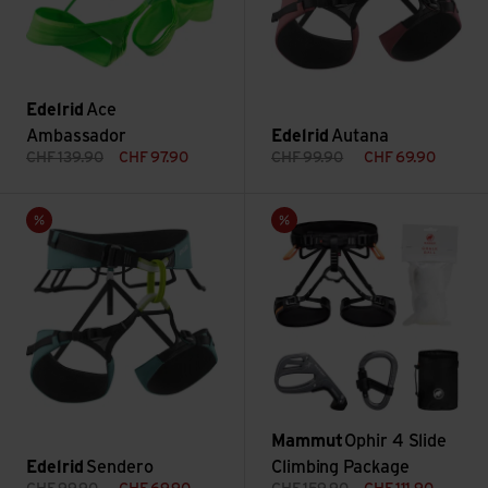
Edelrid
Ace
Ambassador
Edelrid
Autana
CHF
139.90
CHF
97.90
CHF
99.90
CHF
69.90
Sendero ansehen
Ophir 4 Slide Climbing Packag
Sale
Sale
Mammut
Ophir 4 Slide
Edelrid
Sendero
Climbing Package