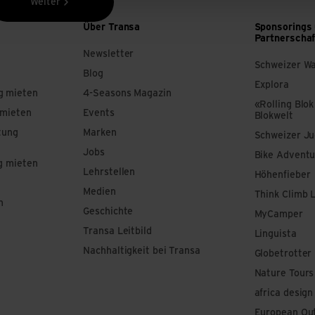
Weiter
Über Transa
Sponsorings
Partnerscha
Newsletter
Schweizer W
Blog
Explora
g mieten
4-Seasons Magazin
«Rolling Blok
 mieten
Events
Blokwelt
tung
Marken
Schweizer J
Jobs
Bike Adventu
g mieten
Lehrstellen
Höhenfieber
Medien
Think Climb 
n
Geschichte
MyCamper
Transa Leitbild
Linguista
Nachhaltigkeit bei Transa
Globetrotter
Nature Tours
africa design
European Out