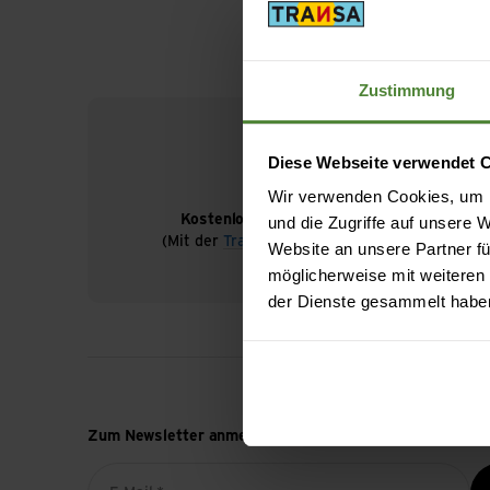
Zustimmung
Diese Webseite verwendet 
Wir verwenden Cookies, um I
Kostenloser Versand ab CHF 99
und die Zugriffe auf unsere
(Mit der
TransaCard
immer kostenlos)
Website an unsere Partner fü
möglicherweise mit weiteren
der Dienste gesammelt habe
Zum Newsletter anmelden