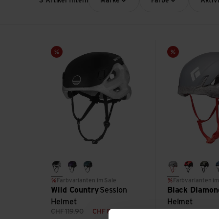
3 Artikel filtern
Marke
Farbe
Aktiv
Session Helmet ansehen
Vision Helmet an
Sale
Sale
black/white
parachute purple
squamish
steel grey
hyper re
tund
Farbvarianten im Sale
Farbvarianten im
Wild Country
Session
Black Diamon
Helmet
Helmet
CHF
119.90
CHF
83.90
CHF
94.90
CH