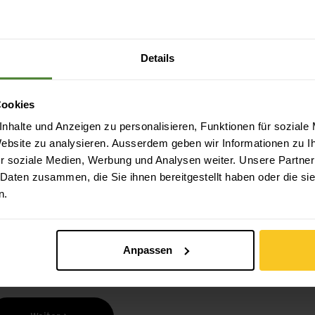
Details
Cookies
nhalte und Anzeigen zu personalisieren, Funktionen für soziale
 Website zu analysieren. Ausserdem geben wir Informationen zu 
Sicheres Bezahlen mit Twint, Kreditkarte und
mehr.
r soziale Medien, Werbung und Analysen weiter. Unsere Partner
 Daten zusammen, die Sie ihnen bereitgestellt haben oder die s
n.
Anpassen