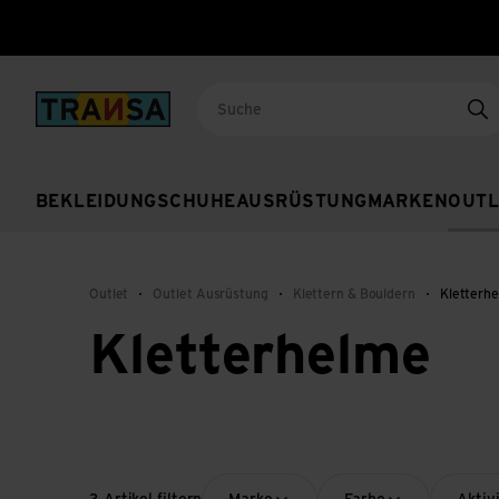
Back to home
Su
BEKLEIDUNG
SCHUHE
AUSRÜSTUNG
MARKEN
OUTL
Outlet
Outlet Ausrüstung
Klettern & Bouldern
Kletterh
Kletterhelme