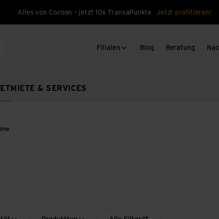
Alles von Cocoon – jetzt 10x TransaPunkte
Jetzt profitieren!
Filialen
Blog
Beratung
Nac
che
ET
MIETE & SERVICES
elme