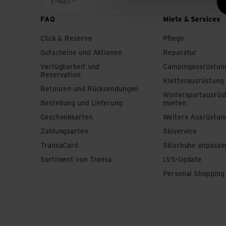
E-Mail *
FAQ
Miete & Services
Click & Reserve
Pflege
Gutscheine und Aktionen
Reparatur
Verfügbarkeit und
Campingausrüstun
Reservation
Kletterausrüstung
Retouren und Rücksendungen
Wintersportausrüs
Bestellung und Lieferung
mieten
Geschenkkarten
Weitere Ausrüstun
Zahlungsarten
Skiservice
TransaCard
Skischuhe anpasse
Sortiment von Transa
LVS-Update
Personal Shopping