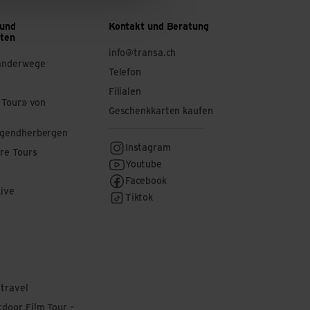
 und
Kontakt und Beratung
ften
info@transa.ch
anderwege
Telefon
Filialen
 Tour» von
Geschenkkarten kaufen
ugendherbergen
Instagram
re Tours
Youtube
Facebook
Live
Tiktok
 travel
door Film Tour –