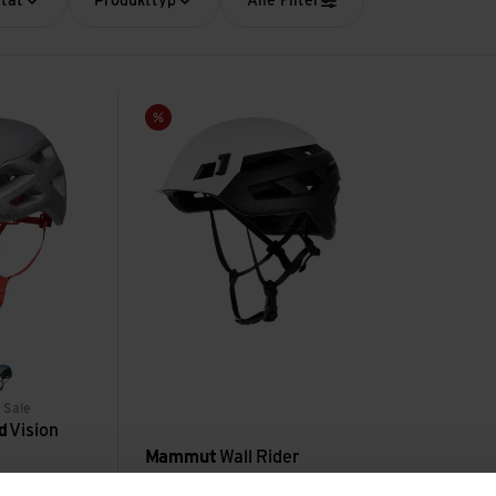
ität
Produkttyp
Alle Filter
sehen
Wall Rider ansehen
Sale
d
ra
astral blue
 Sale
d
Vision
Mammut
Wall Rider
F
69.90
CHF
109.90
CHF
76.90