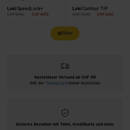
Leki
SpeedLock+
Leki
Contour TIP
CHF
9.90
CHF
4.90
CHF
13.90
CHF
6.90
Filter
Kostenloser Versand ab CHF 99
(Mit der
TransaCard
immer kostenlos)
Sicheres Bezahlen mit Twint, Kreditkarte und mehr.