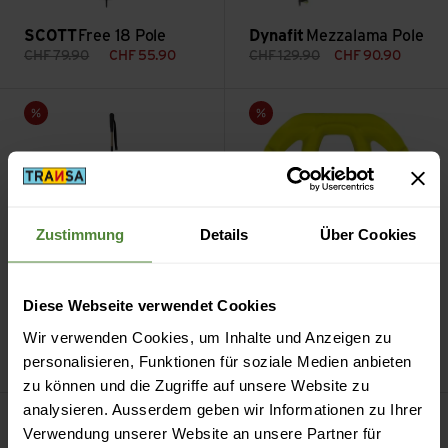
SCOTT
Free 18 Pole
Dynafit
Mezzalama Pole
CHF
79.90
CHF
55.90
CHF
129.90
CHF
90.90
Origin Pole ansehen
Contour Binding Basket Race
Sale
Sale
Zustimmung
Details
Über Cookies
Diese Webseite verwendet Cookies
Leki
Contour Binding
Wir verwenden Cookies, um Inhalte und Anzeigen zu
SCOTT
Origin Pole
Basket Race XS 55mm
personalisieren, Funktionen für soziale Medien anbieten
CHF
109.90
CHF
54.90
CHF
12.90
CHF
5.90
zu können und die Zugriffe auf unsere Website zu
SpeedLock 2 Hebel, 16/14m ansehen
Muffe Hebel 16/14mm ansehen
analysieren. Ausserdem geben wir Informationen zu Ihrer
Sale
Sale
Verwendung unserer Website an unsere Partner für