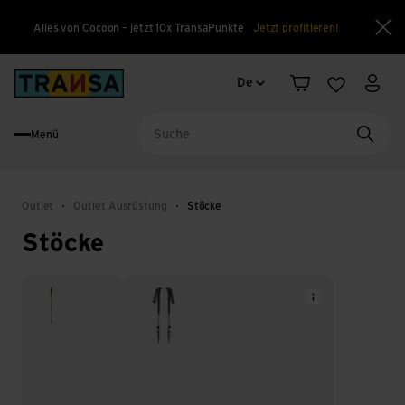
Alles von Cocoon – jetzt 10x TransaPunkte
Jetzt profitieren!
Sch
Sprachwechsel
Back to home
De
Warenkorb
Merkliste
Mein
Menü
Suche
Outlet
Outlet Ausrüstung
Stöcke
Stöcke
Tourenstöcke
Wanderstöcke & Trekkingstöcke