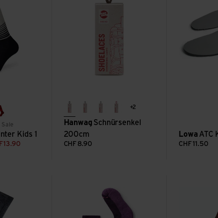
+2
erde
asche
grau/schwarz
rot
ocks
 blocks
red blocks
Hanwag
Schnürsenkel
 Sale
nter Kids 1
200cm
Lowa
ATC K
F
13.90
CHF
8.90
CHF
11.50
unior ansehen
Kid's Hike Light Cushion Crew ansehen
Kids Socks L