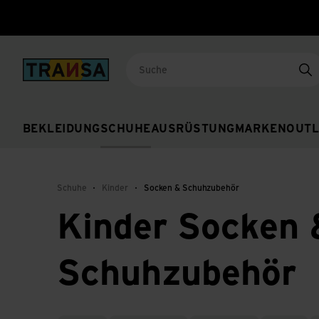
Back to home
Su
BEKLEIDUNG
SCHUHE
AUSRÜSTUNG
MARKEN
OUTL
Schuhe
Kinder
Socken & Schuhzubehör
Kinder Socken 
Schuhzubehör