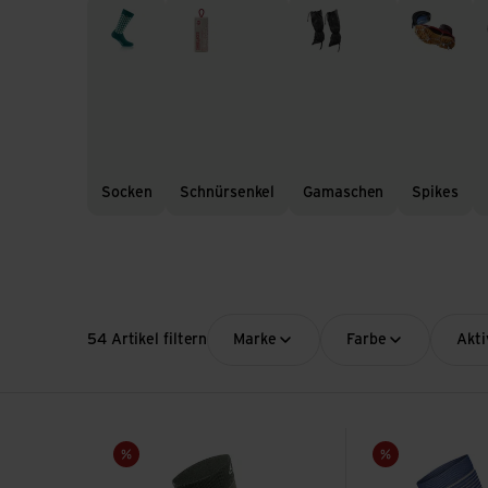
Socken
Schnürsenkel
Gamaschen
Spikes
P
Socken
Schnürsenkel
Gamaschen
Spikes
54 Artikel filtern
Marke
Farbe
Akti
Merino Warm Ski Kids ansehen
MerinoWinter Kids
Sale
Sale