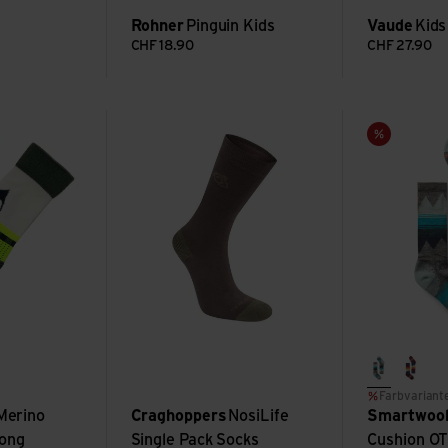
Rohner
Pinguin Kids
Vaude
Kids
CHF
18.90
CHF
27.90
ing Socks Long ansehen
NosiLife Single Pack Socks ansehen
Kids' Ski Ligh
Sale
medium g
alpin
thern lights
lue/sunset rose
Farbvariant
Merino
Craghoppers
NosiLife
Smartwoo
Long
Single Pack Socks
Cushion OT