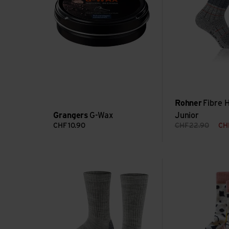
Rohner
Fibre 
Grangers
G-Wax
Junior
CHF
10.90
CHF
22.90
CH
Active Warm SO ansehen
Peak Merino Hiki