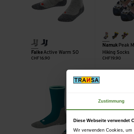
off white/su
true nav
mul
Namuk
Peak M
m.grey mel
space blue
Falke
Active Warm SO
Hiking Socks
CHF
16.90
CHF
19.90
Active Everyday SO Kids ansehen
Sokkeli ansehen
Zustimmung
Diese Webseite verwendet 
Wir verwenden Cookies, um I