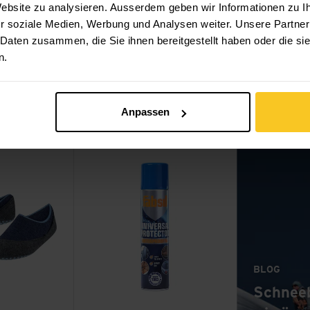
 Website zu analysieren. Ausserdem geben wir Informationen zu 
r soziale Medien, Werbung und Analysen weiter. Unsere Partner
 Daten zusammen, die Sie ihnen bereitgestellt haben oder die s
n.
Nikwax
Nik
let
e green
rose
blue note
marine
Falke
TK2 Kids
Leder
CHF
21.90
CHF
15.90
Anpassen
: S
Mehr lesen
ids ansehen
Fabsil Universal Protector 400ml ansehen
BLOG
Schneeb