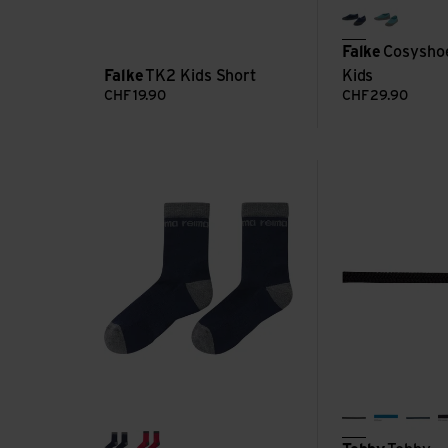
darkblue
key larg
Falke
Cosysho
Falke
TK2 Kids Short
Kids
CHF
19.90
CHF
29.90
Saapas ansehen
Tobby Schnürsenk
black
aqua
bout