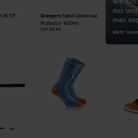
wie äus
o
das und
e IN CP
Grangers
Fabsil Universal
man da
Protector 400ml
CHF
20.90
Mehr lese
el ansehen
Pinguin Kids ansehen
Kids Gaiter II
+6
eille
charbon