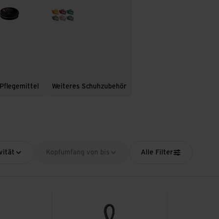
flegemittel
Weiteres Schuhzubehör
Pflegemittel
Weiteres Schuhzubehör
vität
Kopfumfang von bis
Alle Filter
 1 ansehen
Schnürsenkel 200cm ansehen
ATC Kids-Fuss