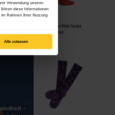
Ihrer Verwendung unserer
 führen diese Informationen
ie im Rahmen Ihrer Nutzung
autumn red
lake green
wax Stoff &
Woolpower
Kids Socks
Liner Classic
CHF
17.90
Alle zulassen
chneeblindheit – wie äussert sich das und was kann man dageg
Clouds Merino Skisocken ansehen
lindheit –