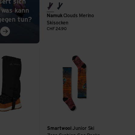
sert sich
violet purple/paradise
true navy/mint ice
 was kann
Namuk
Clouds Merino
gegen tun?
Skisocken
CHF
24.90
: Schneeblindheit – wie äussert sich das und was kann ma
n
 ansehen
Junior Ski Zero Cushion Geo Peaks Print a
Smartwool
Junior Ski