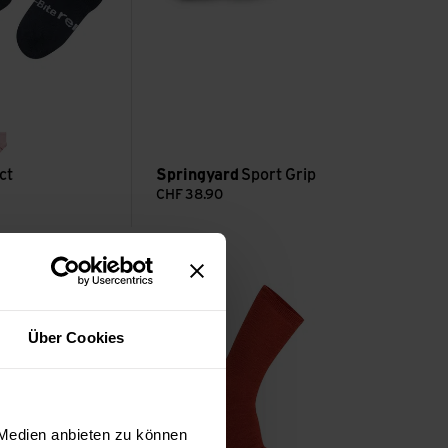
e
pale rose
ct
Springyard
Sport Grip
CHF
38.90
& Leder ansehen
Kids Socks Liner Classic ansehen
Über Cookies
 Medien anbieten zu können