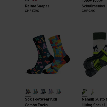
Tobby
Tobby
navy
reima red
Reima
Saapas
Schnürsenkel
CHF
17.90
CHF
9.90
Kids Combo Packs ansehen
Gusto Merino Hik
ballooon animals & blocks
emoji & blocks
galactic & robots
garden fairy & wonderland
dots & fruity
true navy/nor
purple b
Sox Footwear
Kids
Namuk
Gusto 
Combo Packs
Hiking Socks 