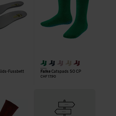
grass green
dark denim
thulit
sand mel.
coral
ids-Fussbett
Falke
Catspads SO CP
CHF
17.90
Zur Beratungsseite
ogo 400 ansehen