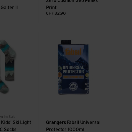
Zero Cushion Geo Peaks
 Gaiter II
Print
CHF
32.90
t Cushion OTC Socks ansehen
Fabsil Universal Protector 1000ml ansehen
ray
e blue
en im Sale
l
Kids' Ski Light
Grangers
Fabsil Universal
C Socks
Protector 1000ml