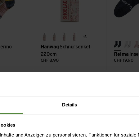
+3
nset rose
y/super lemon
berry/canary
asche
grau/schwarz
erde
rot
erino
Hanwag
Schnürsenkel
navy
whit
220cm
Reima
Inse
CHF
8.90
CHF
19.90
TK2 Kids ansehen
Nikwax Stoff 
Details
Cookies
nhalte und Anzeigen zu personalisieren, Funktionen für soziale