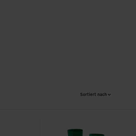
Sortiert nach
bett ansehen
Catspads SO CP ansehen