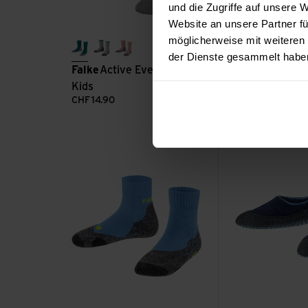
und die Zugriffe auf unsere
Website an unsere Partner fü
möglicherweise mit weiteren
peacock
light grey
heather pink mel.
der Dienste gesammelt habe
Falke
Active Everyday SO
black
misty vio
ston
Kids
Reima
Sokkeli
CHF
14.90
CHF
14.90
TK2 Kids Short ansehen
Cosyshoe IN CP K