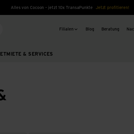
Alles von Cocoon – jetzt 10x TransaPunkte
Jetzt profitieren!
Filialen
Blog
Beratung
Nac
che
ET
MIETE & SERVICES
&