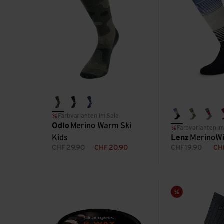
black/afterparty
shadow/urban chic
skipper blue/blue heron
Farbvarianten im Sale
blue stripes
green bl
grey
Odlo
Merino Warm Ski
Farbvarianten im
Kids
Lenz
MerinoWi
CHF
29.90
CHF
20.90
CHF
19.90
CH
G-Wax ansehen
Fibre High Tech J
Sale