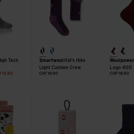
purple iris
laguna blue
rust red
fores
High Tech
Smartwool
Kid's Hike
Woolpowe
Light Cushion Crew
Logo 400
F
15.90
CHF
18.90
CHF
18.90
ng Socks ansehen
Schnürsenkel 220cm ansehen
Insect ansehe