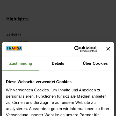
Highlights
Aktivität
Velo | Reisen
Material
Zustimmung
Details
Über Cookies
Material Zusammensetzung: Kunststoff (aus Recycling)
Diese Webseite verwendet Cookies
Masse/Gewicht
Wir verwenden Cookies, um Inhalte und Anzeigen zu
Gewicht in Gramm: 35 g
personalisieren, Funktionen für soziale Medien anbieten
zu können und die Zugriffe auf unsere Website zu
analysieren. Ausserdem geben wir Informationen zu Ihrer
Verwendung unserer Website an unsere Partner für