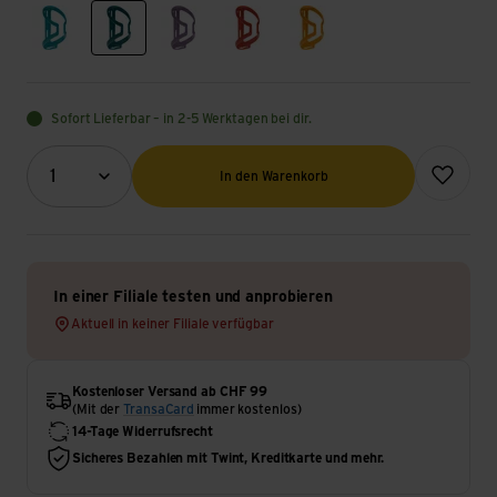
blue
green
purple
red
yellow
Sofort Lieferbar – in 2-5 Werktagen bei dir.
Menge (Optional)
Zur Wunsch
1
In den Warenkorb
In einer Filiale testen und anprobieren
Aktuell in keiner Filiale verfügbar
Kostenloser Versand ab CHF 99
(Mit der
TransaCard
immer kostenlos)
14-Tage Widerrufsrecht
Sicheres Bezahlen mit Twint, Kreditkarte und mehr.